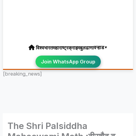
वऱ्हाड▾
विश्व
भारत
महाराष्ट्र
क्राइम
बुलढाणा
Join WhatsApp Group
[breaking_news]
The Shri Palsiddha