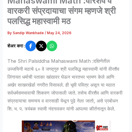
Mahaswami Math :वीरशैव व
वारकरी संप्रदायाचा संगम म्हणजे श्री
पलसिद्ध महास्वामी मठ
By
Sandip Wankhade
/
May 24, 2026
शेअर करा :
The Shri Palsiddha Mahaswami Math :दक्षिणेतील
उज्जयिनी मठाचे ६० वे जगद्गुरु श्री पलसिद्ध महास्वामी यांनी वीरशैव
लिंगायत धर्माची पताका खांद्यावर घेऊन भारतभर भ्रमण केले आणि
अखेर साखरखेर्डा नगरीत विसावले. ही भूमी पवित्र असून या मठात
सर्वधर्मसमभावाची शिकवण जोपासली जाते. तसेच वीरशैव आणि वारकरी
संप्रदायाचा समन्वय व वारसाही येथून पुढे नेला जातो, असे प्रबोधन
शि. भ. प. त्र्यंबक स्वामी नंदगावकर यांनी आपल्या कीर्तनातून केले.