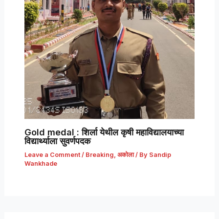
Gold medal : शिर्ला येथील कृषी महाविद्यालयाच्या
विद्यार्थ्याला सुवर्णपदक
Leave a Comment
/
Breaking
,
अकोला
/ By
Sandip
Wankhade