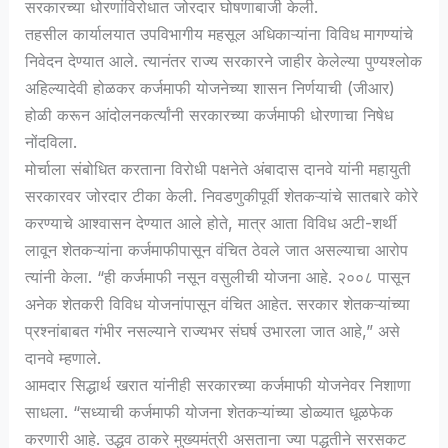
सरकारच्या धोरणांविरोधात जोरदार घोषणाबाजी केली.
तहसील कार्यालयात उपविभागीय महसूल अधिकाऱ्यांना विविध मागण्यांचे
निवेदन देण्यात आले. त्यानंतर राज्य सरकारने जाहीर केलेल्या पुण्यश्लोक
अहिल्यादेवी होळकर कर्जमाफी योजनेच्या शासन निर्णयाची (जीआर)
होळी करून आंदोलनकर्त्यांनी सरकारच्या कर्जमाफी धोरणाचा निषेध
नोंदविला.
मोर्चाला संबोधित करताना विरोधी पक्षनेते अंबादास दानवे यांनी महायुती
सरकारवर जोरदार टीका केली. निवडणुकीपूर्वी शेतकऱ्यांचे सातबारे कोरे
करण्याचे आश्वासन देण्यात आले होते, मात्र आता विविध अटी-शर्थी
लावून शेतकऱ्यांना कर्जमाफीपासून वंचित ठेवले जात असल्याचा आरोप
त्यांनी केला. “ही कर्जमाफी नसून वसुलीची योजना आहे. २००८ पासून
अनेक शेतकरी विविध योजनांपासून वंचित आहेत. सरकार शेतकऱ्यांच्या
प्रश्नांबाबत गंभीर नसल्याने राज्यभर संघर्ष उभारला जात आहे,” असे
दानवे म्हणाले.
आमदार सिद्धार्थ खरात यांनीही सरकारच्या कर्जमाफी योजनेवर निशाणा
साधला. “सध्याची कर्जमाफी योजना शेतकऱ्यांच्या डोळ्यात धूळफेक
करणारी आहे. उद्धव ठाकरे मुख्यमंत्री असताना ज्या पद्धतीने सरसकट