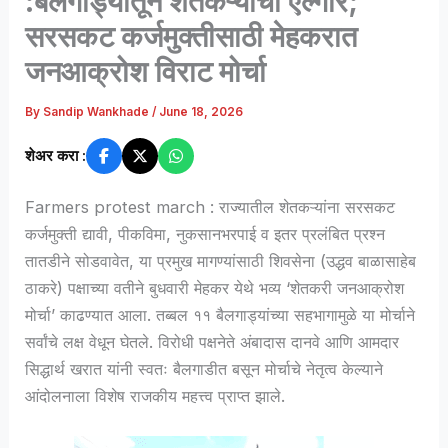
:बैलगाड्यांतून शेतकऱ्यांचा एल्गार;
सरसकट कर्जमुक्तीसाठी मेहकरात
जनआक्रोश विराट मोर्चा
By
Sandip Wankhade
/
June 18, 2026
शेअर करा :
Farmers protest march : राज्यातील शेतकऱ्यांना सरसकट
कर्जमुक्ती द्यावी, पीकविमा, नुकसानभरपाई व इतर प्रलंबित प्रश्न
तातडीने सोडवावेत, या प्रमुख मागण्यांसाठी शिवसेना (उद्धव बाळासाहेब
ठाकरे) पक्षाच्या वतीने बुधवारी मेहकर येथे भव्य ‘शेतकरी जनआक्रोश
मोर्चा’ काढण्यात आला. तब्बल ११ बैलगाड्यांच्या सहभागामुळे या मोर्चाने
सर्वांचे लक्ष वेधून घेतले. विरोधी पक्षनेते अंबादास दानवे आणि आमदार
सिद्धार्थ खरात यांनी स्वतः बैलगाडीत बसून मोर्चाचे नेतृत्व केल्याने
आंदोलनाला विशेष राजकीय महत्त्व प्राप्त झाले.