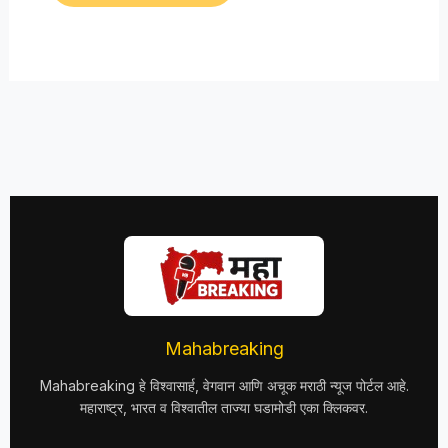
Mahabreaking
Mahabreaking हे विश्वासार्ह, वेगवान आणि अचूक मराठी न्यूज पोर्टल आहे.
महाराष्ट्र, भारत व विश्वातील ताज्या घडामोडी एका क्लिकवर.