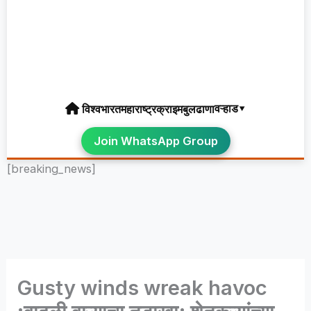
वऱ्हाड▾
विश्व
भारत
महाराष्ट्र
क्राइम
बुलढाणा
Join WhatsApp Group
[breaking_news]
Gusty winds wreak havoc