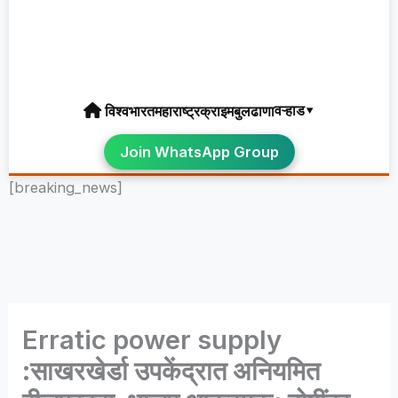
वऱ्हाड▾
विश्व
भारत
महाराष्ट्र
क्राइम
बुलढाणा
Join WhatsApp Group
[breaking_news]
Erratic power supply
:साखरखेर्डा उपकेंद्रात अनियमित