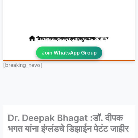
वऱ्हाड▾
विश्व
भारत
महाराष्ट्र
क्राइम
बुलढाणा
Join WhatsApp Group
[breaking_news]
Dr. Deepak Bhagat :डॉ. दीपक
भगत यांना इंग्लंडचे डिझाईन पेटंट जाहीर