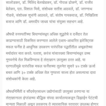
सालोडकर, डॉ. मिलिंद बेलखेडकर, डॉ. गोपाळ ढोकणे, डॉ. राजीव
बेलेकर, प्रा. विशाल भिसे, संशोधक सतीश आठवले, डॉ. जगन्नाथ
गोडसे, संशोधक शुभांगी आठवले, डॉ. संतोष गायकवाड, डॉ. निखिलिश
बजाज आणि डॉ. अमरदीप जाधव यांचा संयुक्त सहभाग आहे.
औषधी वनस्पतींच्या बियाण्यांमधून अधिक शुद्धतेचे व दर्जेदार तेल
काढण्यासाठी विकसित करण्यात आलेले एआय-आधारित इलेक्ट्रिक
मफल फर्नेस हे आधुनिक उपकरण पारंपरिक पद्धतींतील अचूकतेच्या
मर्यादांवर मात करते. पलाश, करंज यांसारख्या बियाण्यांमधून उच्च
गुणवत्तेचे तेल मिळविण्यास हे तंत्रज्ञान उपयुक्त ठरत आहे. या
प्रणालीमुळे पारंपरिक मफल फर्नेसच्या तुलनेत सुमारे ४० टक्के ऊर्जा
बचत आणि ३० टक्के अधिक तेल गुणवत्ता साध्य होत असल्याचा दावा
संशोधकांनी केला आहे.
औषधनिर्मिती व सौंदर्यप्रसाधन उद्योगांसाठी उपयुक्त ठरणाऱ्या या
तंत्रज्ञानाला इंग्लंडच्या बौद्धिक संपदा कार्यालयाकडून डिझाईन पेटंटची
मान्यता मिळाली असून लवकरच ते व्यावसायिक स्तरावर उपलब्ध होणार