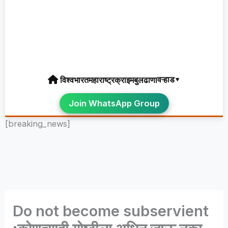
वऱ्हाड▾
विश्व
भारत
महाराष्ट्र
क्राइम
बुलढाणा
Join WhatsApp Group
[breaking_news]
Do not become subservient