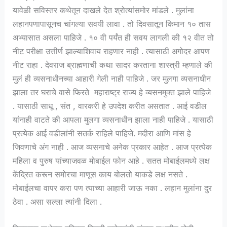
यावेळी सविस्तर कथेतून दाखले देत श्रोत्यांसमोर मांडले . मुलांना
लहानपणापासूनच चांगल्या सवयी लावा . तो दिवसातून किमान १० तास
अभ्यासात असला पाहिजे . १० वी पर्यंत ही सवय लागली की १२ वीत तो
नीट परीक्षा उत्तीर्ण झाल्याशिवाय राहणार नाही . त्यासाठी अगोदर आपण
नीट राहा . देवराज ब्राह्मणाची कथा सादर करताना शास्त्री म्हणाले की
मुलं ही व्यसनाधीनच्या आहारी गेली नाही पाहिजे . जर मुलगा व्यसनाधीन
झाला तर घराचे वासे फिरते महाराष्ट्र राज्य हे व्यसनमुक्त झाले पाहिजे
. यासाठी साधू , संत , वारकरी हे उपदेश करीत असतात . आई वडील
यांनाही वाटते की आपला मुलगा व्यसनाधीन झाला नाही पाहिजे . यासाठी
प्रत्येक आई वडीलांनी सतर्क राहिले पाहिजे. मदीरा आणि मांस हे
जिवणाचे अंग नाही . आज व्यसनाचे अनेक प्रकार आहेत . आज प्रत्येक
महिला व पुरुष यांच्याजवळ मोबाईल फोन आहे . सतत मोबाईलमध्ये लक्ष
केंद्रित करून समोरचा माणूस काय बोलतो याकडे लक्ष नसते .
मोबाईलचा वापर करा पण त्याच्या आहारी जाऊ नका . लहान मुलांना दुर
ठेवा . असा सल्ला त्यांनी दिला .