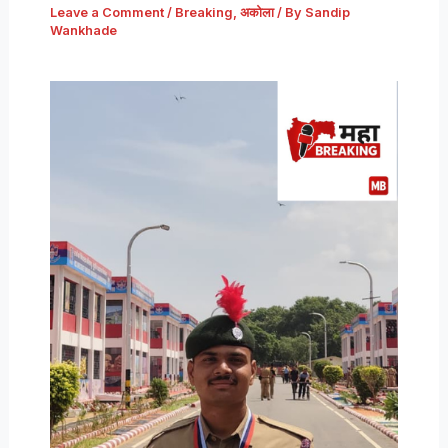
Leave a Comment
/
Breaking
,
अकोला
/ By
Sandip
Wankhade