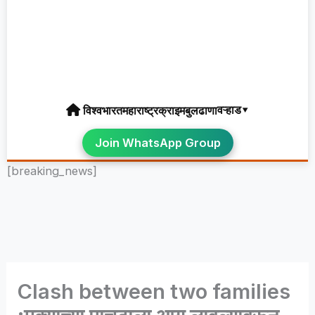
वऱ्हाड▾
विश्व
भारत
महाराष्ट्र
क्राइम
बुलढाणा
Join WhatsApp Group
[breaking_news]
Clash between two families