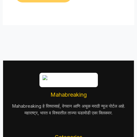
Mahabreaking
Mahabreaking हे विश्वासार्ह, वेगवान आणि अचूक मराठी न्यूज पोर्टल आहे.
महाराष्ट्र, भारत व विश्वातील ताज्या घडामोडी एका क्लिकवर.