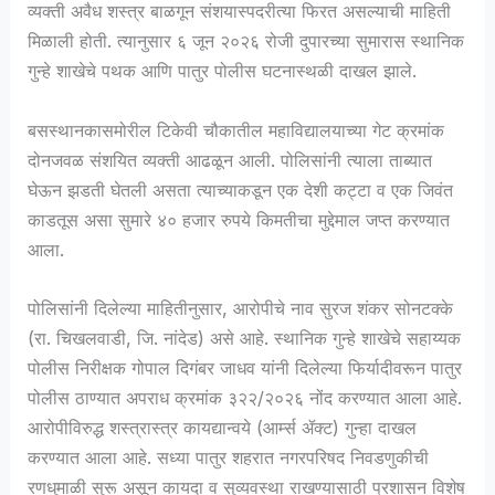
व्यक्ती अवैध शस्त्र बाळगून संशयास्पदरीत्या फिरत असल्याची माहिती
मिळाली होती. त्यानुसार ६ जून २०२६ रोजी दुपारच्या सुमारास स्थानिक
गुन्हे शाखेचे पथक आणि पातुर पोलीस घटनास्थळी दाखल झाले.
बसस्थानकासमोरील टिकेवी चौकातील महाविद्यालयाच्या गेट क्रमांक
दोनजवळ संशयित व्यक्ती आढळून आली. पोलिसांनी त्याला ताब्यात
घेऊन झडती घेतली असता त्याच्याकडून एक देशी कट्टा व एक जिवंत
काडतूस असा सुमारे ४० हजार रुपये किमतीचा मुद्देमाल जप्त करण्यात
आला.
पोलिसांनी दिलेल्या माहितीनुसार, आरोपीचे नाव सुरज शंकर सोनटक्के
(रा. चिखलवाडी, जि. नांदेड) असे आहे. स्थानिक गुन्हे शाखेचे सहाय्यक
पोलीस निरीक्षक गोपाल दिगंबर जाधव यांनी दिलेल्या फिर्यादीवरून पातुर
पोलीस ठाण्यात अपराध क्रमांक ३२२/२०२६ नोंद करण्यात आला आहे.
आरोपीविरुद्ध शस्त्रास्त्र कायद्यान्वये (आर्म्स ॲक्ट) गुन्हा दाखल
करण्यात आला आहे. सध्या पातुर शहरात नगरपरिषद निवडणुकीची
रणधुमाळी सुरू असून कायदा व सुव्यवस्था राखण्यासाठी प्रशासन विशेष