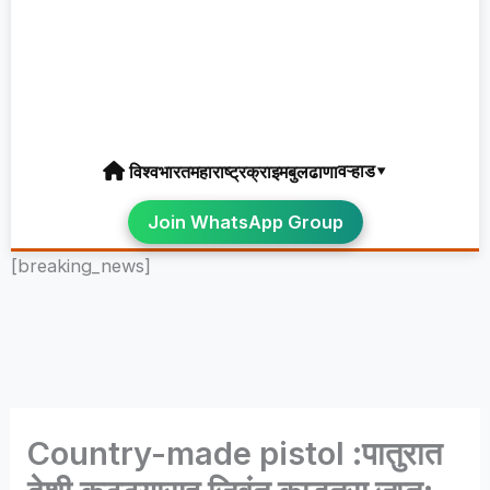
वऱ्हाड▾
विश्व
भारत
महाराष्ट्र
क्राइम
बुलढाणा
Join WhatsApp Group
[breaking_news]
Country-made pistol :पातुरात