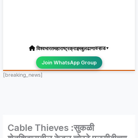
वऱ्हाड▾
विश्व
भारत
महाराष्ट्र
क्राइम
बुलढाणा
Join WhatsApp Group
[breaking_news]
Cable Thieves :सुकळी