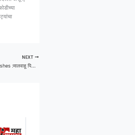
ोडीच्या
ट्यांचा
NEXT
Cargo Pickup Crashes :मालवाहू पिकअप दुभाजकावर धडकून पलटी; चालक-वाहक जखमी