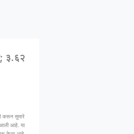
ी; ३.६२
 करून सुमारे
 आली आहे. या
ुरू केला आहे.