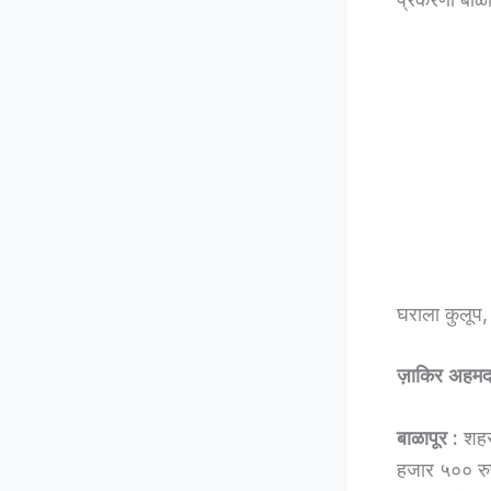
घराला कुलूप,
ज़ाकिर अहम
बाळापूर :
शहरा
हजार ५०० रुप