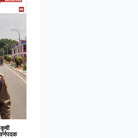
कृषी
 सुवर्णपदक