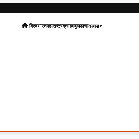
विश्व
भारत
महाराष्ट्र
क्राइम
बुलढाणा
वऱ्हाड▾