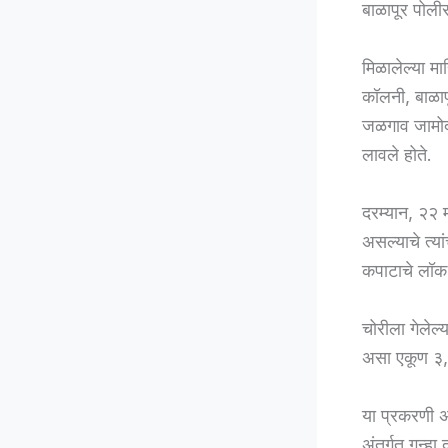
बाळापूर पोली
मिळालेल्या मा
कॉलनी, बाळापू
जळगाव जामोद य
लावले होते.
दरम्यान, २२ 
असल्याचे त्य
कपाटाचे लॉक त
चोरीला गेलेल्
असा एकूण ३,६
या प्रकरणी 
अंतर्गत गुन्