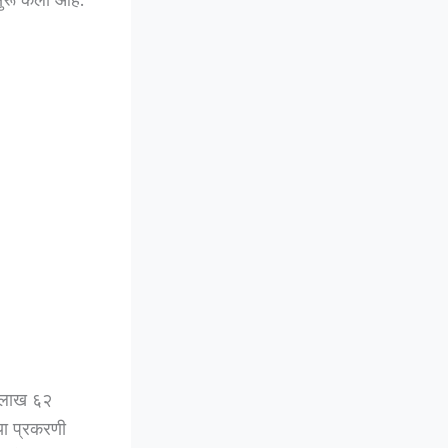
३ लाख ६२
या प्रकरणी