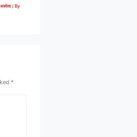
अकोला
/ By
arked
*