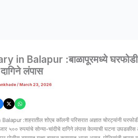
ry in Balapur :बाळापूरमध्ये घरफोड
 दागिने लंपास
ankhade
/
March 23, 2026
 Balapur :शहरातील शोएब कॉलनी परिसरात अज्ञात चोरट्यांनी घरफोडी
र ५०० रुपयांचे सोन्या-चांदीचे दागिने लंपास केल्याची घटना उघडकीस
पूर पोलीस ठाण्यात गुन्हा दाखल करण्यात आला असून, पोलिसांनी तपास स