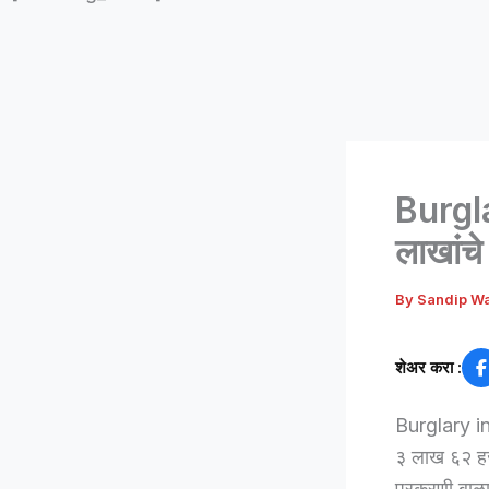
Burgla
लाखांचे
By
Sandip W
शेअर करा :
Burglary in
३ लाख ६२ हजा
प्रकरणी बाळा