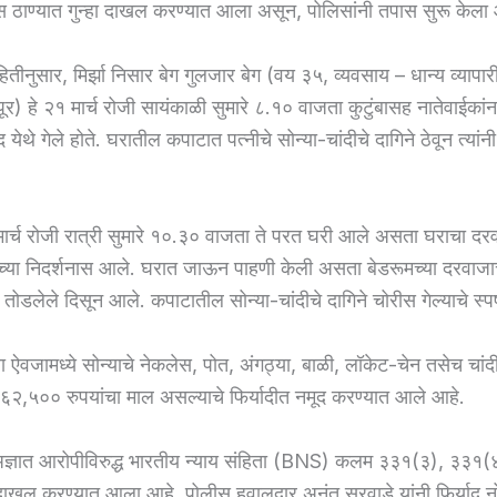
स ठाण्यात गुन्हा दाखल करण्यात आला असून, पोलिसांनी तपास सुरू केला 
हितीनुसार, मिर्झा निसार बेग गुलजार बेग (वय ३५, व्यवसाय – धान्य व्यापार
र) हे २१ मार्च रोजी सायंकाळी सुमारे ८.१० वाजता कुटुंबासह नातेवाईकांन
ेथे गेले होते. घरातील कपाटात पत्नीचे सोन्या-चांदीचे दागिने ठेवून त्यांन
मार्च रोजी रात्री सुमारे १०.३० वाजता ते परत घरी आले असता घराचा द
ांच्या निदर्शनास आले. घरात जाऊन पाहणी केली असता बेडरूमच्या दरवाजा
ोडलेले दिसून आले. कपाटातील सोन्या-चांदीचे दागिने चोरीस गेल्याचे स्पष
या ऐवजामध्ये सोन्याचे नेकलेस, पोत, अंगठ्या, बाळी, लॉकेट-चेन तसेच चांदी
२,५०० रुपयांचा माल असल्याचे फिर्यादीत नमूद करण्यात आले आहे.
अज्ञात आरोपीविरुद्ध भारतीय न्याय संहिता (BNS) कलम ३३१(३), ३३१
हा दाखल करण्यात आला आहे. पोलीस हवालदार अनंत सुरवाडे यांनी फिर्याद 