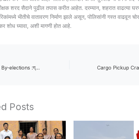
क्षक शरद सैदाने पुढील तपास करीत आहेत. दरम्यान, शहरात वाढत्या घरफ
रिकांमध्ये भीतीचे वातावरण निर्माण झाले असून, पोलिसांनी गस्त वाढवून चोर
 शोध घ्यावा, अशी मागणी होत आहे.
Gram Panchayat By-elections :ग्रामपंचायत पोटनिवडणुका जाहीर; संग्रामपूर, चिखली, मेहकरमध्ये रंगणार लढत
ed Posts