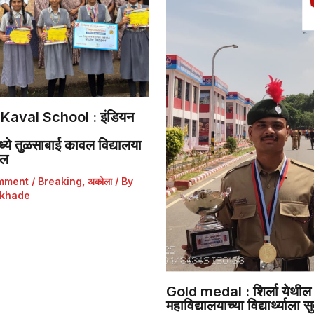
Kaval School : इंडियन
ये तुळसाबाई कावल विद्यालया
डल
mment
/
Breaking
,
अकोला
/ By
khade
Gold medal : शिर्ला येथील 
महाविद्यालयाच्या विद्यार्थ्याला