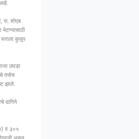
आहे.
ी, रा. शोएब
ा भेटण्यासाठी
ी घराला कुलूप
रवाजा उघडा
चे तसेच
्ट झाले.
चे दागिने
(४) व ३०५
नोंदवली असून,