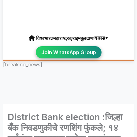
वऱ्हाड▾
विश्व
भारत
महाराष्ट्र
क्राइम
बुलढाणा
Join WhatsApp Group
[breaking_news]
District Bank election :जिल्हा
बँक निवडणुकीचे रणशिंग फुंकले; १४