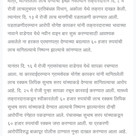
मात्र, मागितलेली लाच देण्याची इच्छा नसल्याने तक्रारदाराने दि. ८ मे
रोजी लाचलुचपत प्रतिबंधक विभाग, अकोला येथे तक्रार दाखल केली.
त्यानंतर दि. १३ मे रोजी लाच मागणीची पडताळणी करण्यात आली.
पडताळणीदरम्यान आरोपी योगेश कापकर यांनी तक्रारदाराच्या भावाच्या
नावाने वाडेगाव येथे नवीन वाइन बार सुरू करण्यासाठी आवश्यक
असलेले ना हरकत प्रमाणपत्र देण्याच्या बदल्यात ६० हजार रुपयांची
लाच मागितल्याचे निष्पन्न झाल्याचे सांगण्यात आले.
यानंतर दि. १६ मे रोजी ग्रामपंचायत वाडेगाव येथे सापळा रचण्यात
आला. या कारवाईदरम्यान ग्रामसेवक योगेश कापकर यांनी मागितलेली
लाच रक्कम लिपिक सुभाष सरप यांच्याकडे देण्यास सांगितल्याचा आरोप
आहे. दि. २५ मे रोजी पुन्हा सापळा रचून कारवाई करण्यात आली. यामध्ये
तक्रारदाराकडून स्वीकारलेली ६० हजार रुपयांची लाच रक्कम लिपिक
सुभाष सरप यांच्याकडे देण्यात आल्याचे निष्पन्न झाल्यानंतर दोन्ही
आरोपींना रंगेहात पकडण्यात आले. पंचासमक्ष सुभाष सरप यांच्याकडून
६० हजार रुपयांची रक्कम जप्त करण्यात आली. या प्रकरणी
आरोपींविरुद्ध बाळापूर पोलीस ठाण्यात गुन्हा दाखल करण्यात आला आहे.