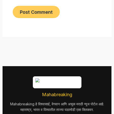
Mahabreaking
Mahabreaking हे विश्वासार्ह, वेगवान आणि अचूक मराठी न्यूज पोर्टल आहे.
महाराष्ट्र, भारत व विश्वातील ताज्या घडामोडी एका क्लिकवर.