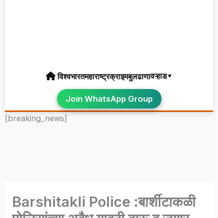
वऱ्हाड▾
विश्व
भारत
महाराष्ट्र
क्राइम
बुलढाणा
Join WhatsApp Group
[breaking_news]
Barshitakli Police :बार्शीटाकळी