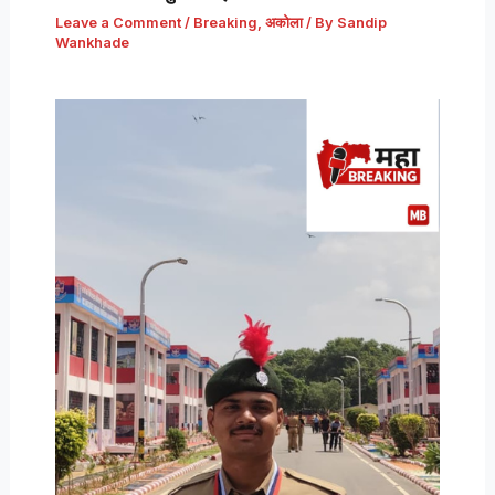
Leave a Comment
/
Breaking
,
अकोला
/ By
Sandip
Wankhade