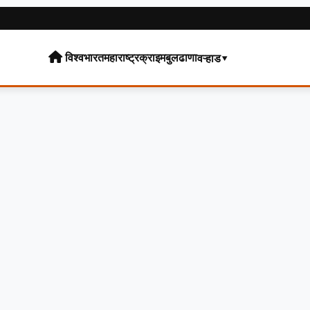
विश्व
भारत
महाराष्ट्र
क्राइम
बुलढाणा
वऱ्हाड▾