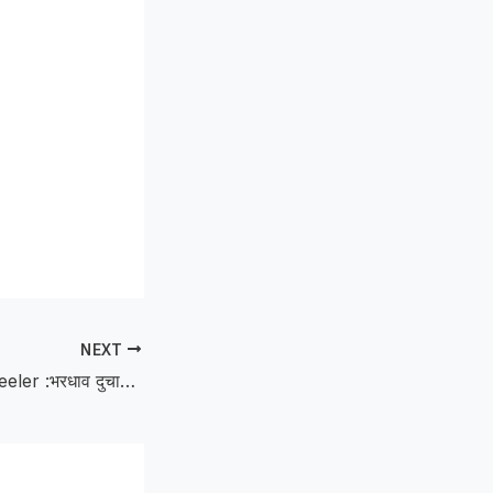
NEXT
Speeding two-wheeler :भरधाव दुचाकीची टिप्परला धडक, मोताळ्यातील युवक ठार