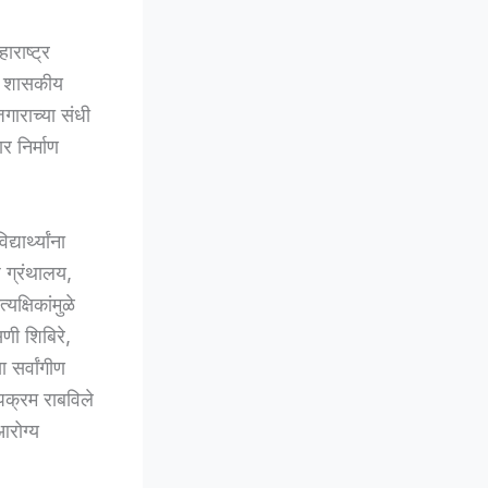
ाराष्ट्र
ंना शासकीय
गाराच्या संधी
र निर्माण
ार्थ्यांना
ज ग्रंथालय,
क्षिकांमुळे
सणी शिबिरे,
ा सर्वांगीण
उपक्रम राबविले
आरोग्य