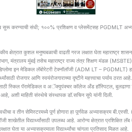
ब सुरू करण्याची संधी; १००% प्रशिक्षण व प्लेसमेंटसह PGDMLT अभ्
यकीय क्षेत्रात कुशल मनुष्यबळाची वाढती गरज लक्षात घेता महाराष्ट्र शासन
विभाग, मंत्रालय मुंबई तसेच महाराष्ट्र राज्य तंत्र शिक्षण मंडळ (MSBTE) 
डिप्लोमा इन मेडिकल लॅबोरेटरी टेक्नॉलॉजी (ADM LT – PGDMLT) ह
्थ्यांसाठी रोजगार आणि स्वयंरोजगाराच्या दृष्टीने महत्त्वाचा पर्याय ठरत आहे
ाठी स्किल पॅरामेडिकल व अॅक्युपंक्चर कॉलेज अँड हॉस्पिटल, बुलढाणा य
े आहे, अशी माहिती संस्थेचे संस्थापक डॉ.सचिन सुपे यांनी दिली.
वधीचा व तीन सेमिस्टरमध्ये पूर्ण होणारा हा पूर्णवेळ अभ्यासक्रम बी.एस्सी
ी शाखेतील विद्यार्थ्यांसाठी उपलब्ध आहे. आरोग्य क्षेत्रात प्रशिक्षित लॅब तं
क्षात घेता या अभ्यासक्रमाला विद्यार्थ्यांचा चांगला प्रतिसाद मिळत आहे.