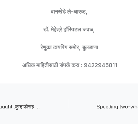
वानखेडे ले-आऊट,
डॉ. मेहेत्रे हॉस्पिटल जवळ,
रेणुका टायपिंग समोर, बुलडाणा
अधिक माहितीसाठी संपर्क करा : 9422945811
Teak smuggler caught :कुऱ्हाडीसह पकडला सागवान तस्कर; घरझडतीत उघड झाला वनमालाचा मोठा साठा