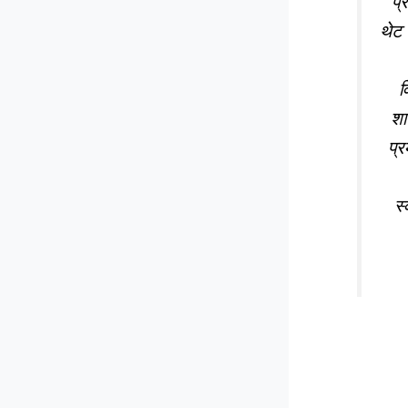
प्
थेट 
व
शा
प्र
स्