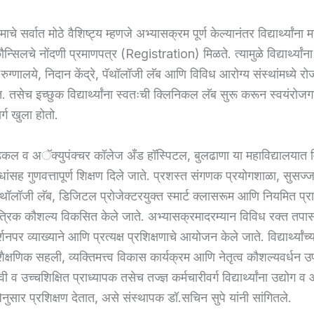
चे सर्वात मोठे वैशिष्ट्य म्हणजे अभ्यासक्रम पूर्ण केल्यानंतर विद्यार्थ्यांना मह
न्सिलचे नोंदणी प्रमाणपत्र (Registration) मिळते. त्यामुळे विद्यार्थ्या
ग्णालये, निदान केंद्रे, पॅथॉलॉजी लॅब आणि विविध आरोग्य संस्थांमध्ये रोज
 तसेच इच्छुक विद्यार्थ्यांना स्वतःची क्लिनिकल लॅब सुरू करून स्वयंरोजगा
र्ग खुला होतो.
िकल व अॅक्युपंक्चर कॉलेज अँड हॉस्पिटल, बुलढाणा या महाविद्यालयात विद्य
ंसह गुणवत्तापूर्ण शिक्षण दिले जाते. प्रशस्त संगणक प्रयोगशाळा, सुसज्
थॉलॉजी लॅब, डिजिटल प्रोजेक्टरयुक्त स्मार्ट क्लासरूम आणि नियमित प्रात्य
चे तांत्रिक कौशल्य विकसित केले जाते. अभ्यासक्रमादरम्यान विविध रक्त तपा
गदर्शनपर व्याख्याने आणि प्रत्यक्ष प्रशिक्षणाचे आयोजन केले जाते. विद्यार्थ्यांच्य
क्षणिक सहली, व्यक्तिमत्त्व विकास कार्यक्रम आणि नेतृत्व कौशल्यवर्धन 
व उच्चशिक्षित प्राध्यापक तसेच तज्ज्ञ कर्मचारीवर्ग विद्यार्थ्यांना उद्योग व 
गरजेनुसार प्रशिक्षण देतात, असे संस्थापक डॉ.सचिन सुपे यांनी सांगितले.