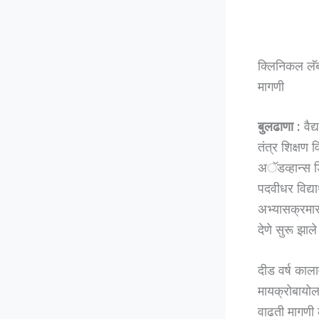
क्लिनिकल लॅ
मागणी
बुलढाणा :
वैद्
तंत्र शिक्षण 
अॅडव्हान्स 
पदवीधर विद्यार
अभ्यासक्रमास
देणे सुरू झाल
दीड वर्ष काला
मायक्रोबायोलॉज
वाढती मागणी ल