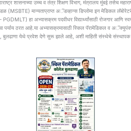
ाराष्ट्र शासनाच्या उच्च व तंत्र शिक्षण विभाग, मंत्रालय मुंबई तसेच महाराष्
 मंडळ (MSBTE) मान्यताप्राप्त अॅडव्हान्स डिप्लोमा इन मेडिकल लॅबोरेटर
GDMLT) हा अभ्यासक्रम पदवीधर विद्यार्थ्यांसाठी रोजगार आणि स्वयं
त्वाचा पर्याय ठरत आहे.या अभ्यासक्रमासाठी स्किल पॅरामेडिकल व अॅक्युपं
 बुलढाणा येथे प्रवेश देणे सुरू झाले आहे, अशी माहिती संस्थेचे संस्थाप