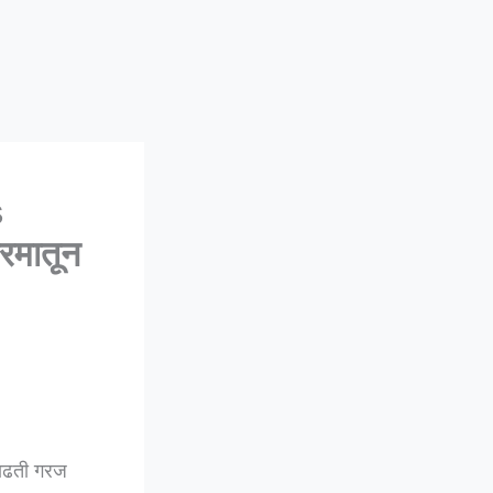
s
रमातून
वाढती गरज