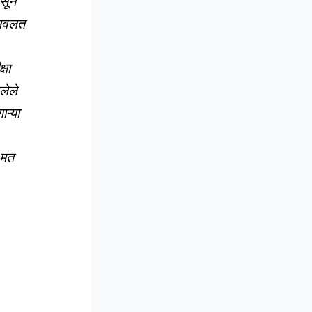
नसून
 सवलत
्षा
लेले
ऱ्या
े मत