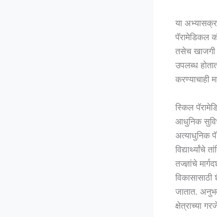
या अभ्यासक्रमा
पॅरामेडिकल कौ
तसेच खाजगी रु
उपलब्ध होतात.
करण्याचाही मा
स्किल पॅरामेड
आधुनिक सुविधा
अत्याधुनिक पॅ
विद्यार्थ्यां
तज्ज्ञांचे मार्
विकासासाठी शै
जातात. अनुभवी 
क्षेत्राच्या 