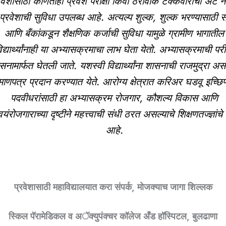
रवेशासाठी कोणतीही प्रवेश परीक्षा किंवा ठरावीक टक्केवारीची अट 
प्रवेशाची सुविधा उपलब्ध आहे. अत्यल्प शुल्क, शुल्क भरण्यासाठी
आणि बँकांकडून शैक्षणिक कर्जाची सुविधा यामुळे ग्रामीण भागातील
िद्यार्थ्यांनाही या अभ्यासक्रमाचा लाभ घेता येतो. अभ्यासक्रमाची परीक
सनामार्फत घेतली जाते. यशस्वी विद्यार्थ्यांना शासनाची राजमुद्रा अस
माणपत्र प्रदान करण्यात येते. आरोग्य क्षेत्रात करिअर घडवू इच्छिणा
पदवीधरांसाठी हा अभ्यासक्रम रोजगार, कौशल्य विकास आणि
वयंरोजगाराच्या दृष्टीने महत्त्वाची संधी ठरत असल्याचे शिक्षणतज्ज्ञांच
आहे.
प्रवेशासाठी महाविद्यालयात करा संपर्क, मोजक्याच जागा शिल्लक
स्किल पॅरामेडिकल व अॅक्युपंक्चर कॉलेज अँड हॉस्पिटल, बुलढाणा