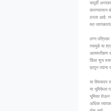
यापूर्वी अगरब
कारणावरून ब
ठरला आहे. त्
मत जाणकारां
लग्न पत्रिका 
त्यामुळे या श
आत्मपरीक्षण क
किंवा शुभ वचन
छापून त्यांन
या विषयावर स
या भूमिकेला 
भूमिका घेऊन 
अधिक व्यापक 
होत आहे.