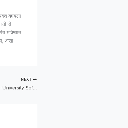
यक्त व्हायला
याची ही
णय भविष्यात
ेल, असा
NEXT
The All India Inter-University Softball Tournament :अमरावतीत अखिल भारतीय आंतरविद्यापीठ सॉफ्टबॉल स्पर्धेचा भव्य शुभारंभ; १०७ विद्यापीठांचा ऐतिहासिक सहभाग