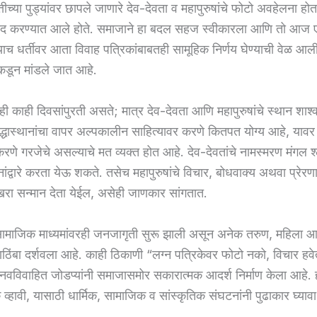
त्तीच्या पुड्यांवर छापले जाणारे देव-देवता व महापुरुषांचे फोटो अवहेलना हो
ंद करण्यात आले होते. समाजाने हा बदल सहज स्वीकारला आणि तो आज 
याच धर्तीवर आता विवाह पत्रिकांबाबतही सामूहिक निर्णय घेण्याची वेळ आल
कडून मांडले जात आहे.
ही काही दिवसांपुरती असते; मात्र देव-देवता आणि महापुरुषांचे स्थान शाश
्रद्धास्थानांचा वापर अल्पकालीन साहित्यावर करणे कितपत योग्य आहे, याव
रणे गरजेचे असल्याचे मत व्यक्त होत आहे. देव-देवतांचे नामस्मरण मंगल श्ल
ांद्वारे करता येऊ शकते. तसेच महापुरुषांचे विचार, बोधवाक्य अथवा प्रेरण
ा खरा सन्मान देता येईल, असेही जाणकार सांगतात.
ामाजिक माध्यमांवरही जनजागृती सुरू झाली असून अनेक तरुण, महिला आणि
पाठिंबा दर्शवला आहे. काही ठिकाणी “लग्न पत्रिकेवर फोटो नको, विचार ह
नवविवाहित जोडप्यांनी समाजासमोर सकारात्मक आदर्श निर्माण केला आहे
व्हावी, यासाठी धार्मिक, सामाजिक व सांस्कृतिक संघटनांनी पुढाकार घ्याव