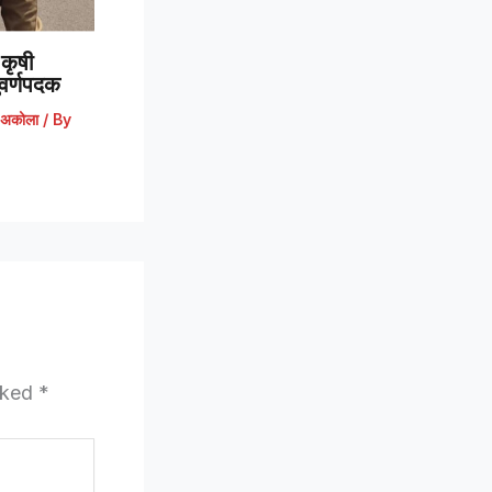
कृषी
 सुवर्णपदक
अकोला
/ By
arked
*