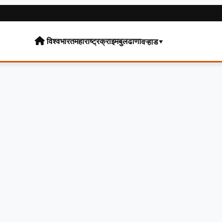
विश्व
भारत
महाराष्ट्र
क्राइम
बुलढाणा
वऱ्हाड▾