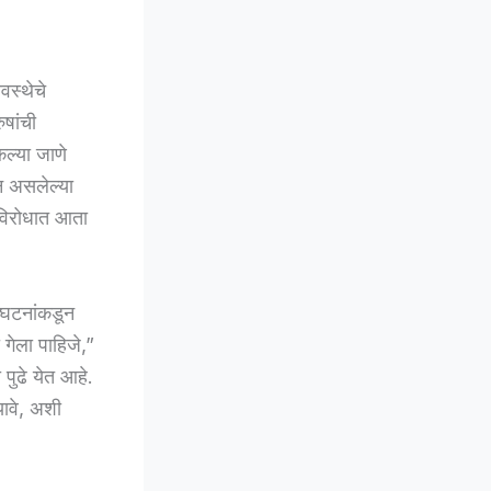
वस्थेचे
ुषांची
ल्या जाणे
ान असलेल्या
ेविरोधात आता
ंघटनांकडून
गेला पाहिजे,”
 पुढे येत आहे.
यावे, अशी