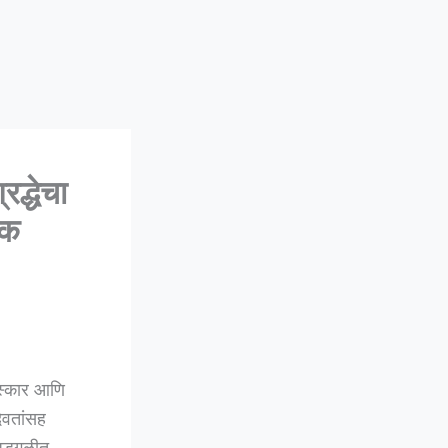
द्धेचा
ाक
ंस्कार आणि
देवतांसह
ा अडगळीत