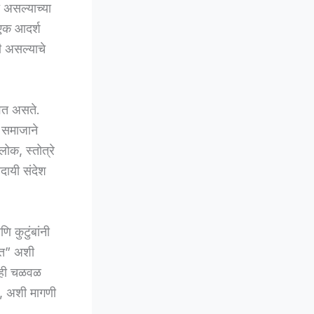
त असल्याच्या
एक आदर्श
ी असल्याचे
्वत असते.
र समाजाने
ोक, स्तोत्रे
ादायी संदेश
 कुटुंबांनी
वेत” अशी
. ही चळवळ
ा, अशी मागणी