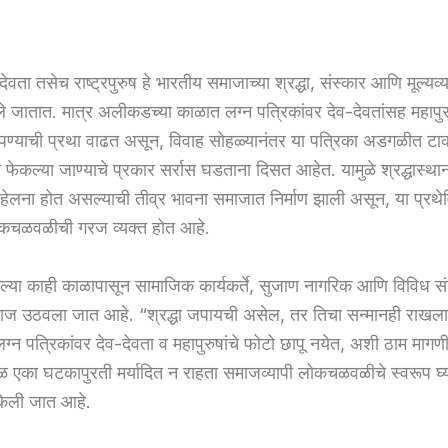
ेवता तसेच राष्ट्रपुरुष हे भारतीय समाजाच्या श्रद्धा, संस्कार आणि मूल्यव्य
ानले जातात. मात्र अलीकडच्या काळात लग्न पत्रिकांवर देव-देवतांसह महापुर
ापण्याची प्रथा वाढत असून, विवाह सोहळ्यानंतर या पत्रिका अडगळीत टाक
 फेकल्या जाण्याचे प्रकार सर्रास घडताना दिसत आहेत. यामुळे श्रद्धास्थ
वहेलना होत असल्याची तीव्र भावना समाजात निर्माण झाली असून, या प्रथ
कचळवळीची गरज व्यक्त होत आहे.
ेल्या काही काळापासून सामाजिक कार्यकर्ते, सुजाण नागरिक आणि विविध स
ाज उठवला जात आहे. “श्रद्धा जपायची असेल, तर तिचा सन्मानही राखला 
लग्न पत्रिकांवर देव-देवता व महापुरुषांचे फोटो छापू नयेत, अशी ठाम मागणी
ळ एका घटकापुरती मर्यादित न राहता समाजव्यापी लोकचळवळीचे स्वरूप घ्
त केली जात आहे.