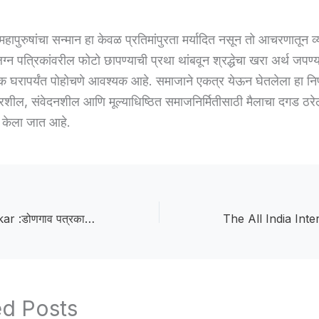
महापुरुषांचा सन्मान हा केवळ प्रतिमांपुरता मर्यादित नसून तो आचरणातून व्
 लग्न पत्रिकांवरील फोटो छापण्याची प्रथा थांबवून श्रद्धेचा खरा अर्थ जपण्
क घरापर्यंत पोहोचणे आवश्यक आहे. समाजाने एकत्र येऊन घेतलेला हा निर्
शील, संवेदनशील आणि मूल्याधिष्ठित समाजनिर्मितीसाठी मैलाचा दगड ठर
त केला जात आहे.
Pratikshtai Tejenkar :डोणगाव पत्रकार संघाकडून रिसोडच्या तहसीलदार प्रतिक्षाताई तेजनकर यांचा सत्कार
ed Posts