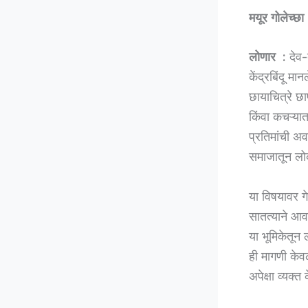
मयूर गोलेच्छा
लोणार :
देव-द
केंद्रबिंदू म
छायाचित्रे छ
किंवा कचऱ्यात
प्रतिमांची अ
समाजातून लो
या विषयावर ग
सातत्याने आव
या भूमिकेतून 
ही मागणी केव
अपेक्षा व्यक्