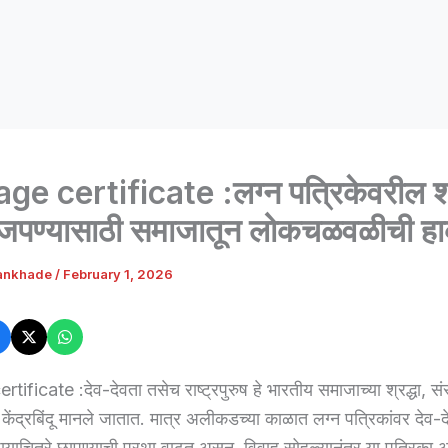
ge certificate :लग्न पत्रिकेवरील श्र
 जपण्यासाठी समाजातून लोकचळवळीची ह
ankhade
/
February 1, 2026
tificate :देव-देवता तसेच राष्ट्रपुरुष हे भारतीय समाजाच्या श्रद्धा, स
चे केंद्रबिंदू मानले जातात. मात्र अलीकडच्या काळात लग्न पत्रिकांवर देव-
 छायाचित्रे छापण्याची प्रथा वाढत असून, विवाह सोहळ्यानंतर या पत्रिक