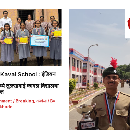
Kaval School : इंडियन
ये तुळसाबाई कावल विद्यालया
डल
mment
/
Breaking
,
अकोला
/ By
khade