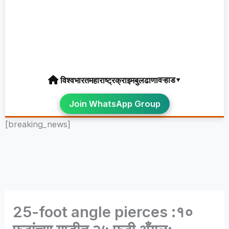
वऱ्हाड▾
विश्व
भारत
महाराष्ट्र
क्राइम
बुलढाणा
Join WhatsApp Group
[breaking_news]
25-foot angle pierces :१०