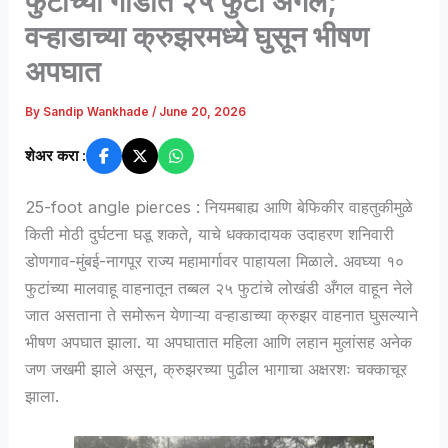
फुटांच्या गाडीत २५ फुटी अँगल;
वऱ्हाडाच्या क्रुझरमध्ये घुसून भीषण
अपघात
By
Sandip Wankhade
/
June 20, 2026
शेअर करा :
25-foot angle pierces : नियमबाह्य आणि बेफिकीर वाहतुकीमुळे
किती मोठी दुर्घटना घडू शकते, याचे धक्कादायक उदाहरण शनिवारी
डोणगाव-मुंबई-नागपूर राज्य महामार्गावर पाहायला मिळाले. अवघ्या १०
फुटांच्या मालवाहू वाहनातून तब्बल २५ फुटांचे लोखंडी अँगल वाहून नेले
जात असताना ते समोरून येणाऱ्या वऱ्हाडाच्या क्रुझर वाहनात घुसल्याने
भीषण अपघात झाला. या अपघातात महिला आणि लहान मुलांसह अनेक
जण जखमी झाले असून, क्रुझरच्या पुढील भागाचा अक्षरशः चक्काचूर
झाला.