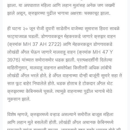
झाला. या अपघातात महिला आणि लहान मुलांसह अनेक जण जखमी
झाले असून, क्रुझरच्या पुढील भागाचा अक्षरशः चक्काचूर झाला.
ही घटना २० जून रोजी दुपारी साडेतीन वाजेच्या सुमारास हिवरा साबळे
फाट्याजवळ घडली. डोणगावकडून मेहकरकडे जाणारे क्रुझर वाहन
(क्रमांक MH 37 AH 2722) आणि मेहकरकडून डोणगावकडे
लोखंडी अँगल घेऊन जाणारे मालवाहू वाहन (क्रमांक MH 47 Y
3976) यांच्यात समोरासमोर धडक झाली. प्रत्यक्षदर्शींनी दिलेल्या
माहितीनुसार, मालवाहू वाहनात क्षमतेपेक्षा कितीतरी अधिक लांबीचे
लोखंडी अँगल भरले होते. हे अँगल वाहनाच्या दोन्ही बाजूंनी सुमारे सहा ते
सात फूट बाहेर निघालेले होते. धडक होताच हे टोकदार अँगल थेट
क्रुझरच्या केबिनमध्ये घुसले. त्यामुळे वाहनाच्या पुढील भागाचे मोठे
नुकसान झाले.
विशेष म्हणजे, क्रुझरमध्ये वऱ्हाड असल्याने समोरील बाजूस महिला
आणि लहान मुले बसलेली होती. लोखंडी अँगल अचानक केबिनमध्ये