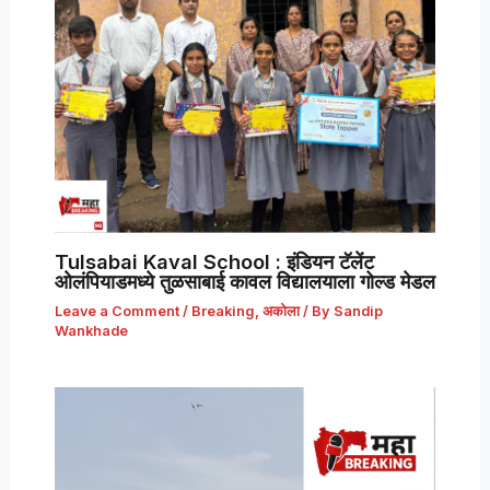
Tulsabai Kaval School : इंडियन टॅलेंट
ओलंपियाडमध्ये तुळसाबाई कावल विद्यालयाला गोल्ड मेडल
Leave a Comment
/
Breaking
,
अकोला
/ By
Sandip
Wankhade