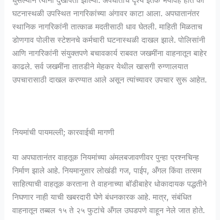
घुसल्याने त्यांना दुखापती झाल्या. अपघाताचे दृश्य इतके भयावह होते की
घटनास्थळी उपस्थित नागरिकांच्या अंगावर काटा आला. अपघातानंतर
स्थानिक नागरिकांनी तात्काळ मदतीसाठी धाव घेतली. माहिती मिळताच
डोणगाव पोलीस स्टेशनचे कर्मचारी घटनास्थळी दाखल झाले. पोलिसांनी
आणि नागरिकांनी संयुक्तपणे बचावकार्य राबवत जखमींना वाहनातून बाहेर
काढले. सर्व जखमींना तातडीने मेहकर येथील खासगी रुग्णालयात
उपचारासाठी दाखल करण्यात आले असून त्यांच्यावर उपचार सुरू आहेत.
नियमांची पायमल्ली; कारवाईची मागणी
या अपघातानंतर वाहतूक नियमांच्या अंमलबजावणीवर पुन्हा प्रश्नचिन्ह
निर्माण झाले आहे. नियमानुसार लोखंडी गज, पाईप, अँगल किंवा तत्सम
साहित्याची वाहतूक करताना ते वाहनाच्या बॉडीबाहेर धोकादायक पद्धतीने
निघणार नाही याची खबरदारी घेणे बंधनकारक आहे. मात्र, संबंधित
वाहनातून तब्बल १५ ते २५ फुटांचे अँगल उघडपणे वाहून नेले जात होते.