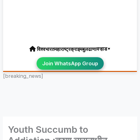
वऱ्हाड▾
विश्व
भारत
महाराष्ट्र
क्राइम
बुलढाणा
Join WhatsApp Group
[breaking_news]
Youth Succumb to