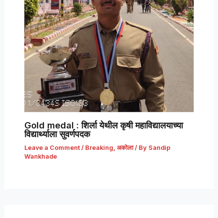
Gold medal : शिर्ला येथील कृषी महाविद्यालयाच्या
विद्यार्थ्याला सुवर्णपदक
Leave a Comment
/
Breaking
,
अकोला
/ By
Sandip
Wankhade