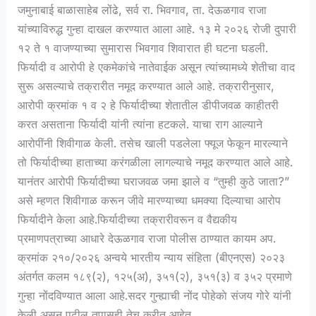
जमुनाबाई बाळासाहेब लोंढे, सर्व रा. भिवगाव, ता. देऊळगाव राजा
यांच्याविरुद्ध गुन्हा दाखल करण्यात आला आहे. १३ मे २०२६ रोजी दुपारी
१२ ते १ वाजण्याच्या सुमारास भिवगाव शिवारात ही घटना घडली.
फिर्यादी व आरोपी हे एकमेकांचे नातेवाईक असून त्यांच्यामध्ये शेतीचा वाद
सुरू असल्याचे तक्रारीत नमूद करण्यात आले आहे. तक्रारीनुसार,
आरोपी क्रमांक १ व २ हे फिर्यादीच्या शेतातील डीपीजवळ काहीतरी
करत असताना फिर्यादी यांनी त्यांना हटकले. याचा राग आल्याने
आरोपींनी शिवीगाळ केली. तसेच खाली पडलेला फ्यूज फेकून मारल्याने
तो फिर्यादीच्या हाताच्या करंगळीला लागल्याचे नमूद करण्यात आले आहे.
यानंतर आरोपी फिर्यादीच्या घराजवळ जमा झाले व “तुम्ही कुठे जाता?”
असे म्हणत शिवीगाळ करून जीवे मारण्याच्या धमक्या दिल्याचा आरोप
फिर्यादीने केला आहे.फिर्यादीच्या तक्रारीवरून व वैद्यकीय
प्रमाणपत्राच्या आधारे देऊळगाव राजा पोलीस ठाण्यात कायम अप.
क्रमांक २१०/२०२६ अन्वये भारतीय न्याय संहिता (बीएनएस) २०२३
अंतर्गत कलम १८९(२), १२५(अ), ३५१(२), ३५१(३) व ३५२ प्रमाणे
गुन्हा नोंदविण्यात आला आहे.सदर गुन्ह्याची नोंद पोहेकाे संजय गोरे यांनी
केली असून पुढील तपासही तेच करीत आहेत.