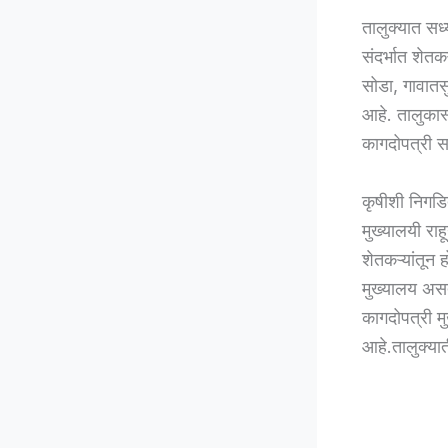
तालुक्यात सध्
संदर्भात शेतक
सोडा, गावातसु
आहे. तालुकास
कागदोपत्री स
कृषीशी निगडि
मुख्यालयी राह
शेतकऱ्यांतून 
मुख्यालय असत
कागदोपत्री 
आहे.तालुक्यात