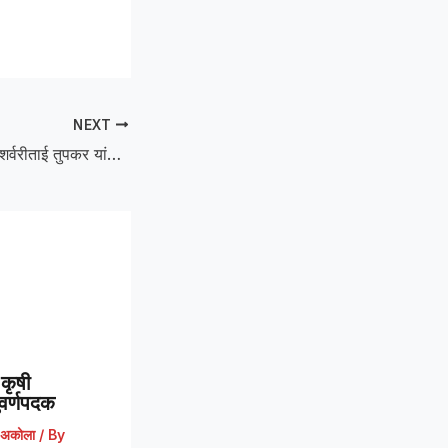
NEXT
Sharvari Tupkar :शर्वरीताई तुपकर यांची शिंदी येथे सांत्वनपर भेट; लंबे कुटुंबाला मदतीचे आश्वासन
कृषी
 सुवर्णपदक
अकोला
/ By