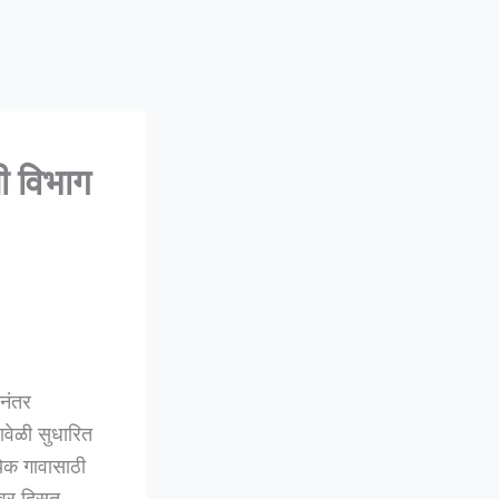
ी विभाग
ानंतर
ावेळी सुधारित
्येक गावासाठी
यावर दिसत