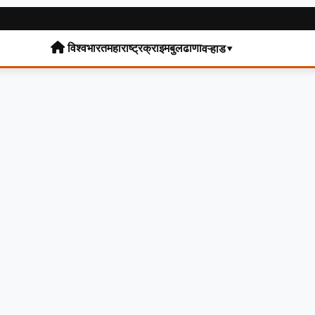
विश्व
भारत
महाराष्ट्र
क्राइम
बुलढाणा
वऱ्हाड▾