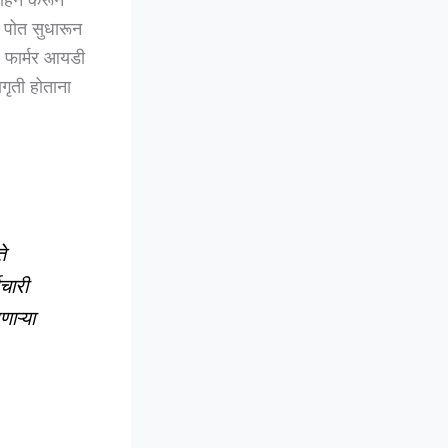
 पोत सुधारून
. फार्मर आयडी
गृती होताना
े
मचारी
ाऱ्या