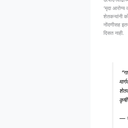
‘मृदा आरोग्य
शेतकऱ्यांनी क
नोंदणीसह इतर
दिसत नाही.
“गाव
मार्
शेतक
कृषी
— भ