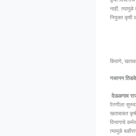
नाही. त्यामु
नियुक्त कृषी
बियाणे, खताबा
गजानन तिड
देऊळगाव राज
पेरणीला सुरुव
खताबाबत कृषी 
विभागाचे कर्म
त्यामुळे बळीर