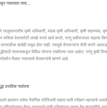
असून नसल्यात जमा…
ारे तालुकास्तरीय कृषी अधिकारी, मंडळ कृषी अधिकारी, कृषी सहाय्यक, कृषी 
सन मासिक वेतनापोटी लाखो रुपये खर्च करते; परंतु बळीराजाला चढत्या कि
 लागवडीचा खर्चही वसूल होत नाही. त्यामुळे शेतकऱ्यांना शेती करणे अव
ृद्धीसाठी शासनाकडून विविध योजना राबविल्या जात आहेत; परंतु कृषी वि
मार्गदर्शन मिळत नसल्याचे शेतकऱ्यांचे म्हणणे आहे.
ुद्धा ठराविक गावांतच
लते हवामान तसेच नैसर्गिक परिस्थिती पाहता माती परीक्षण महत्त्वाचे असते
या दृष्टिकोनातून केंद्र सरकारने माती परीक्षणाला महत्त्व देत तपासणीचे 