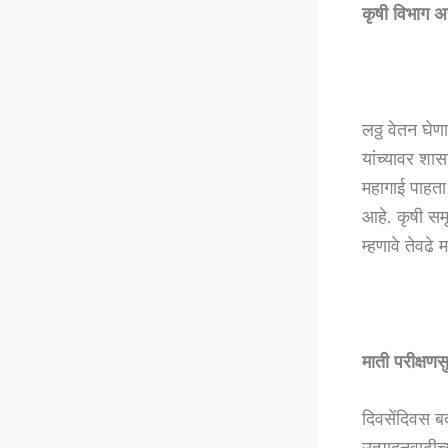
कृषी विभाग 
लठ्ठ वेतन घेण
यांच्यावर शा
महागाई पाहता
आहे. कृषी सम
म्हणावे तेवढे 
माती परीक्षणस
दिवसेंदिवस बद
उत्पादनवाढीच्