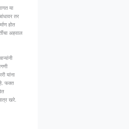
मशागत या
 बांधावर तर
र्माण होत
र्तीचा अहवाल
ऱ्यांनी
मागणी
री यांना
हे. फक्त
ेत
ात्र खरे.