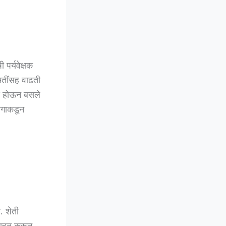
पर्यवेक्षक
मतींसह वाढती
घड होऊन बसले
भागाकडून
. शेती
आवाहन करून