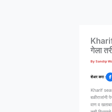
Kharif
गेला तर
By
Sandip W
शेअर करा :
Kharif season
बळीराजांनी पे
वाण व खताबाबत
कृषी विभागाचे