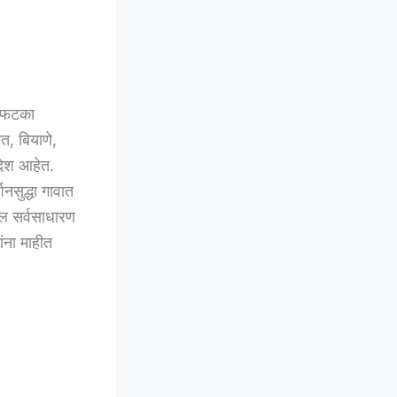
ा फटका
, बियाणे,
आदेश आहेत.
नसुद्धा गावात
ील सर्वसाधारण
ंना माहीत