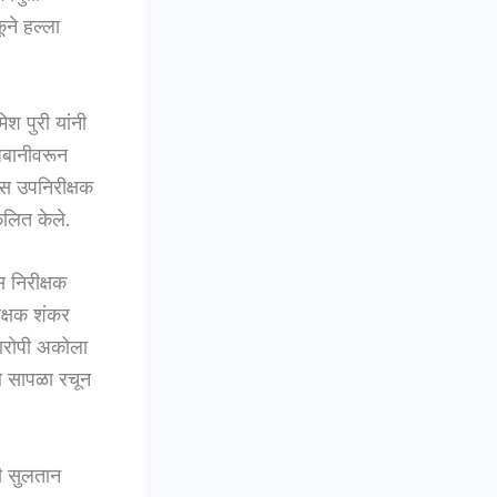
ूने हल्ला
श पुरी यांनी
 जबानीवरून
स उपनिरीक्षक
लित केले.
 निरीक्षक
ीक्षक शंकर
 आरोपी अकोला
े सापळा रचून
री सुलतान