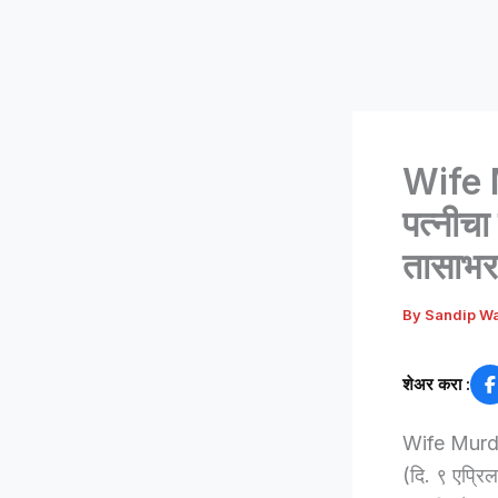
Wife M
पत्नीचा
तासाभ
By
Sandip W
शेअर करा :
Wife Murdere
(दि. ९ एप्रि