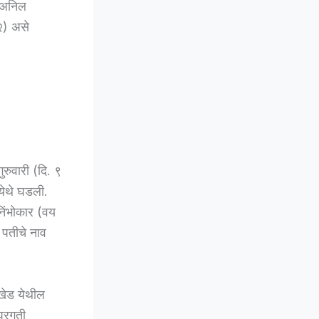
ी अनिल
२) असे
ुरुवारी (दि. ९
येथे घडली.
िंभोकार (वय
पतीचे नाव
लखेड येथील
घरगुती