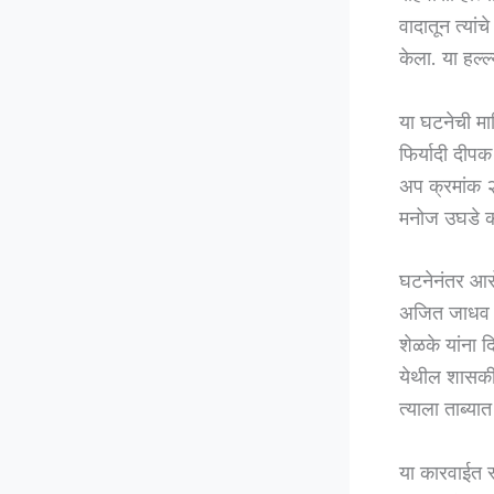
वादातून त्यां
केला. या हल्ल
या घटनेची मा
फिर्यादी दीप
अप क्रमांक २
मनोज उघडे क
घटनेनंतर आरो
अजित जाधव यां
शेळके यांना 
येथील शासकीय
त्याला ताब्या
या कारवाईत स