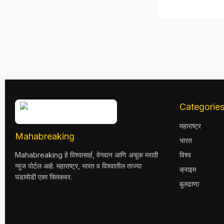
Categorie
महाराष्ट्र
Mahabreaking
भारत
Mahabreaking हे विश्वासार्ह, वेगवान आणि अचूक मराठी
विश्व
न्यूज पोर्टल आहे. महाराष्ट्र, भारत व विश्वातील ताज्या
क्राइम
घडामोडी एका क्लिकवर.
बुलढाणा