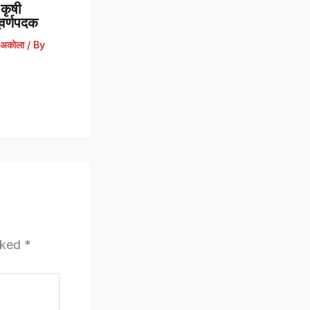
कृषी
 सुवर्णपदक
अकोला
/ By
arked
*