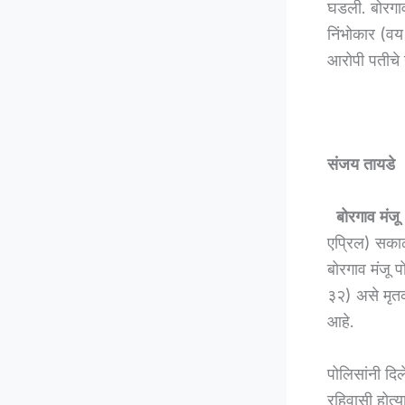
घडली. बोरगा
निंभोकार (व
आरोपी पतीचे 
संजय तायडे
बोरगाव मंजू 
एप्रिल) सकाळ
बोरगाव मंजू
३२) असे मृत
आहे.
पोलिसांनी दि
रहिवासी होत्य