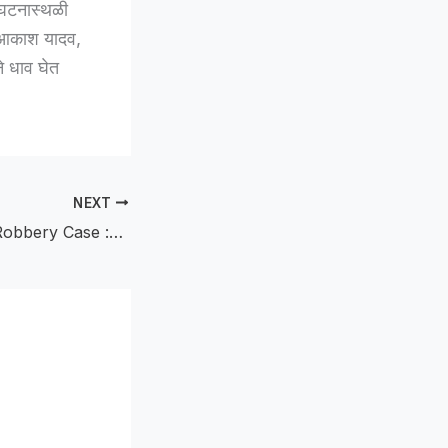
 घटनास्थळी
ल आकाश यादव,
े धाव घेत
NEXT
Two Accused in Robbery Case :जबरी चोरीतील दोन आरोपी गजाआड; रोख रक्कम,दुचाकीसह १.४७ लाखांचा एवज जप्त