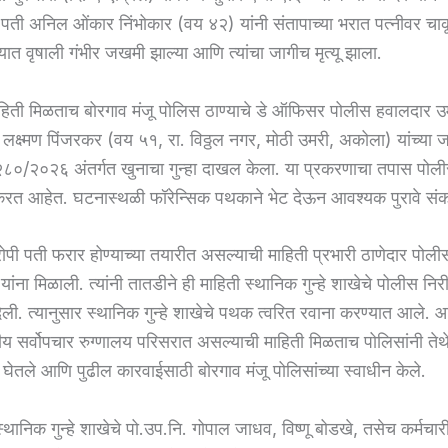
चे पती अनिल ओंकार निंभोकार (वय ४२) यांनी संतापाच्या भरात पत्नीवर चाक
्यात वृषाली गंभीर जखमी झाल्या आणि त्यांचा जागीच मृत्यू झाला.
हिती मिळताच बोरगाव मंजू पोलिस ठाण्याचे डे ऑफिसर पोलीस हवालदार उमे
क लक्ष्मण पिंजरकर (वय ५१, रा. विठ्ठल नगर, मोठी उमरी, अकोला) यांच्या
८०/२०२६ अंतर्गत खुनाचा गुन्हा दाखल केला. या प्रकरणाचा तपास पोली
रत आहेत. घटनास्थळी फॉरेन्सिक पथकाने भेट देऊन आवश्यक पुरावे संक
पी पती फरार होण्याच्या तयारीत असल्याची माहिती प्रभारी ठाणेदार पोलीस
ना मिळाली. त्यांनी तातडीने ही माहिती स्थानिक गुन्हे शाखेचे पोलीस निर
दिली. त्यानुसार स्थानिक गुन्हे शाखेचे पथक त्वरित रवाना करण्यात आले.
 सर्वोपचार रुग्णालय परिसरात असल्याची माहिती मिळताच पोलिसांनी तेथ
त घेतले आणि पुढील कारवाईसाठी बोरगाव मंजू पोलिसांच्या स्वाधीन केले.
्थानिक गुन्हे शाखेचे पो.उप.नि. गोपाल जाधव, विष्णू बोडखे, तसेच कर्मचा