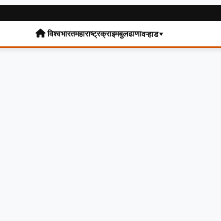
विश्व
भारत
महाराष्ट्र
क्राइम
बुलढाणा
वऱ्हाड▾