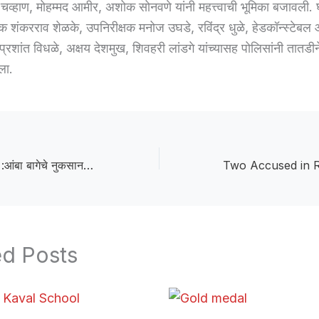
चव्हाण, मोहम्मद आमीर, अशोक सोनवणे यांनी महत्त्वाची भूमिका बजावली.
षक शंकरराव शेळके, उपनिरीक्षक मनोज उघडे, रविंद्र धुळे, हेडकॉन्स्टेब
्रशांत विधळे, अक्षय देशमुख, शिवहरी लांडगे यांच्यासह पोलिसांनी तातडीन
ला.
mango orchards :आंबा बागेचे नुकसान झालेल्या शेतकऱ्याला न्याय मिळवून देणार
ed Posts