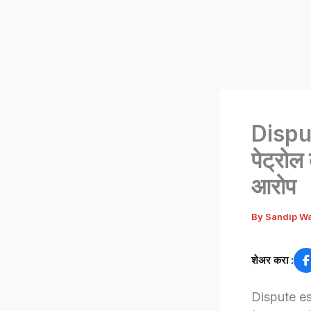
Disput
पेट्रोल
आरोप
By
Sandip W
शेअर करा :
Dispute esca