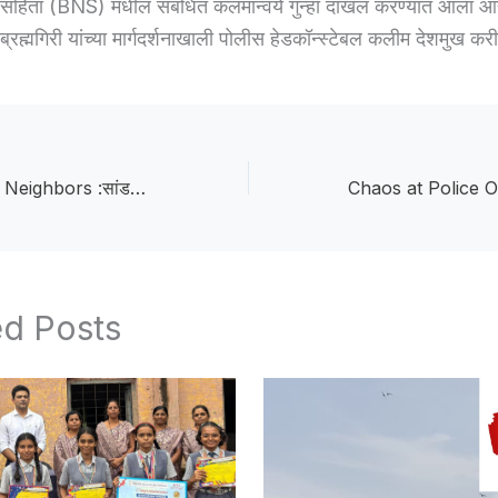
 संहिता (BNS) मधील संबंधित कलमान्वये गुन्हा दाखल करण्यात आला आह
्रह्मगिरी यांच्या मार्गदर्शनाखाली पोलीस हेडकॉन्स्टेबल कलीम देशमुख क
Dispute Between Neighbors :सांडपाण्याच्या पाइपवरून शेजाऱ्यांत वाद; महिलेसह तिघांना मारहाणीचा आरोप, पाच जणांविरुद्ध गुन्हा
ed Posts