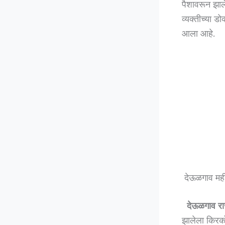
पैशावरून झाल
व्यक्तीच्या 
आला आहे.
देऊळगाव मही 
देऊळगाव रा
झालेला किरको