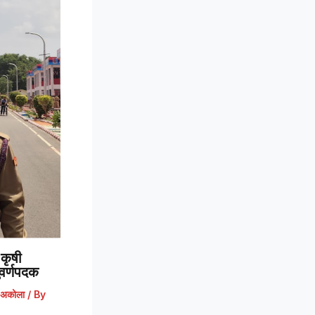
कृषी
 सुवर्णपदक
अकोला
/ By