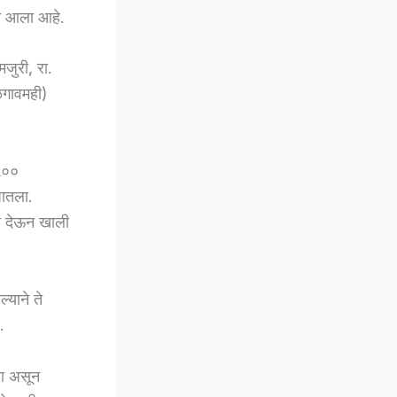
ात आला आहे.
जुरी, रा.
ळगावमही)
 ५००
घातला.
का देऊन खाली
्याने ते
.
ला असून