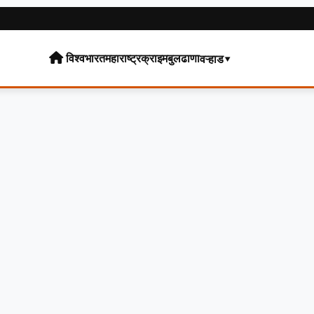
विश्व
भारत
महाराष्ट्र
क्राइम
बुलढाणा
वऱ्हाड▾