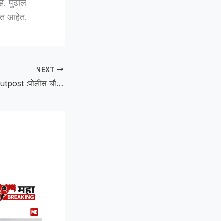
े. पुढील
रीत आहेत.
NEXT
Chaos at Police Outpost :पोलीस चौकीत गोंधळ; पोलिसालाच केली मारहाण,तिघांवर गुन्हा