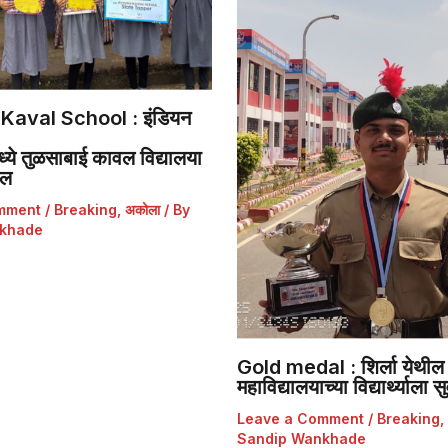
Kaval School : इंडियन
ये तुळसाबाई कावल विद्यालया
डल
mment
/
Breaking
,
अकोला
/ By
khade
Gold medal : शिर्ला येथील 
महाविद्यालयाच्या विद्यार्थ्याला
Leave a Comment
/
Breaking
,
Sandip Wankhade