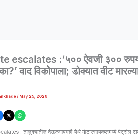
e escalates :‘५०० ऐवजी ३०० रुपया
 का?’ वाद विकोपाला; डोक्यात वीट मारल्य
ankhade
/
May 25, 2026
lates : तालुक्यातील देऊळगावमही येथे मोटारसायकलमध्ये पेट्रोल टाक