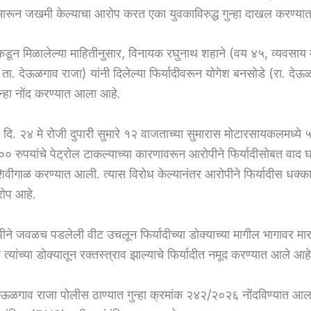
मारून जखमी केल्याचा आरोप करत एका युवकाविरुद्ध गुन्हा दाखल करण्य
ंकडून मिळालेल्या माहितीनुसार, विनायक रघुनाथ शहाने (वय ४५, व्यवसाय म
ता. देऊळगाव राजा) यांनी दिलेल्या फिर्यादीवरून योगेश बनसोडे (रा. देऊ
 गुन्हा नोंद करण्यात आला आहे.
, दि. २४ मे रोजी दुपारी सुमारे १२ वाजताच्या सुमारास मोटारसायकलमध्ये
०० रुपयांचे पेट्रोल टाकल्याच्या कारणावरून आरोपीने फिर्यादीसोबत वाद 
शिवीगाळ करण्यात आली. त्यास विरोध केल्यानंतर आरोपीने फिर्यादीस धक्
रोप आहे.
ीने जवळच पडलेली वीट उचलून फिर्यादीच्या डोक्याच्या मागील भागावर मारल
्यांच्या डोक्यातून रक्तस्त्राव झाल्याचे फिर्यादीत नमूद करण्यात आले आहे
ेऊळगाव राजा पोलीस ठाण्यात गुन्हा क्रमांक २४२/२०२६ नोंदविण्यात आ