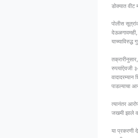
डोक्यात वीट 
पोलीस सूत्रा
देऊळगावमही, 
याच्याविरुद्ध
तक्रारीनुसार
रुपयांऐवजी ३
वादादरम्यान 
पाडल्याचा आ
त्यानंतर आरोप
जखमी झाले व त
या प्रकरणी द