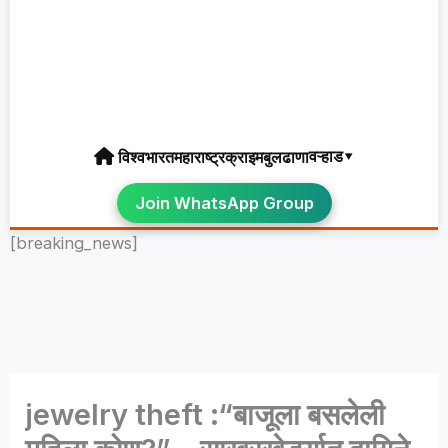
वऱ्हाड▾
विश्व
भारत
महाराष्ट्र
क्राइम
बुलढाणा
Join WhatsApp Group
[breaking_news]
jewelry theft :“बाजूला बसलेली