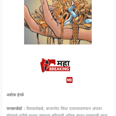
अशोक इंगळे
साखरखेर्डा :
विवाहसोहळे, बाजारपेठ किंवा प्रवासादरम्यान अंगावर
सोन्याचे दागिने घालून जाणाऱ्या महिलांनी अधिक सावध राहण्याची गरज