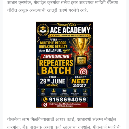
आधार क्रमांक, मोबाईल क्रमांक तसेच इतर आवश्यक माहिती बँकेच्या
नोंदीत अचूक असल्याची खात्री करणे गरजेचे आहे.
योजनेचा लाभ मिळविण्यासाठी आधार कार्ड, आधारशी संलग्न मोबाईल
क्रमांक, बँक पासबुक अथवा कर्ज खात्याचा तपशील, पीककर्ज मंजुरीची