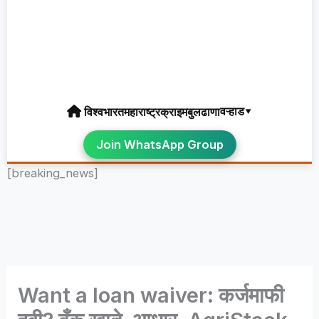
वऱ्हाड▾
विश्व
भारत
महाराष्ट्र
क्राइम
बुलढाणा
Join WhatsApp Group
[breaking_news]
Want a loan waiver: कर्जमाफी