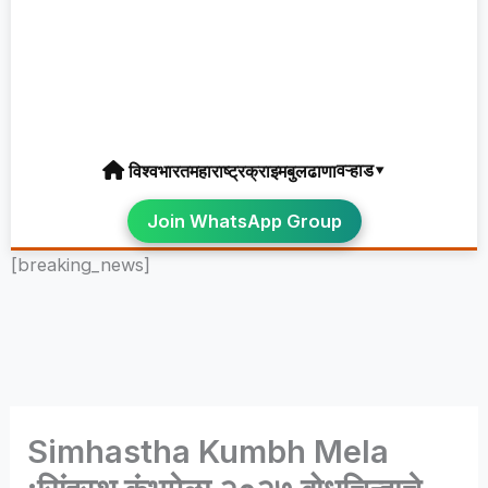
वऱ्हाड▾
विश्व
भारत
महाराष्ट्र
क्राइम
बुलढाणा
Join WhatsApp Group
[breaking_news]
Simhastha Kumbh Mela