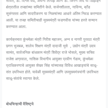
सावंत, डॉ. दिनेश वैद्य, अँथनी लोपेझ आणि डॉ. किरण शिंदे या डिझाइन
क्षेत्रातील तज्ज्ञांच्या समितीने केले. सर्जनशीलता, नाविन्य, ब्रँड
सुसंगतता आणि सादरीकरण या निकषांच्या आधारे अंतिम निवड करण्यात
आली. या तज्ज्ञ समितीचाही मुख्यमंत्री फडणवीस यांच्या हस्ते सन्मान
करण्यात आला.
कार्यक्रमात कुंभमेळा मंत्री गिरीश महाजन, अन्न व नागरी पुरवठा मंत्री
छगन भुजबळ, शालेय शिक्षण मंत्री दादाजी भुसे , उद्योग मंत्री उदय
सामंत, सार्वजनिक बांधकाम मंत्री शिवेंद्र राजे भोसले, मुख्य सचिव
राजेश अग्रवाल, नाशिक विभागीय आयुक्त प्रवीण गेडाम, कुंभमेळा
प्राधिकरणाचे आयुक्त शेखर सिंह यांच्यासह विविध आखाड्यांचे साधू-
संत उपस्थित होते. यावेळी मुख्यमंत्री आणि उपमुख्यमंत्र्यांनी उपस्थित
साधू-संतांचे स्वागत केले.
बोधचिन्हाची वैशिष्ट्ये