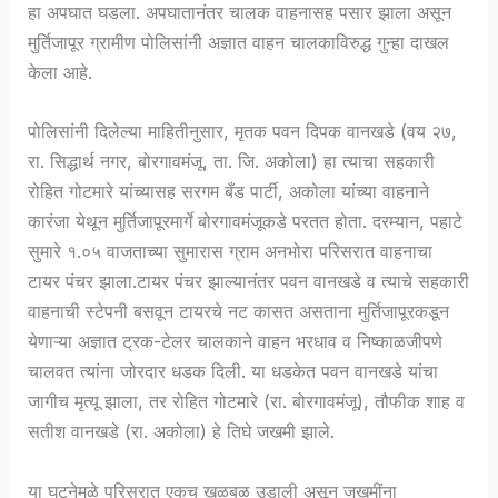
हा अपघात घडला. अपघातानंतर चालक वाहनासह पसार झाला असून
मुर्तिजापूर ग्रामीण पोलिसांनी अज्ञात वाहन चालकाविरुद्ध गुन्हा दाखल
केला आहे.
पोलिसांनी दिलेल्या माहितीनुसार, मृतक पवन दिपक वानखडे (वय २७,
रा. सिद्धार्थ नगर, बोरगावमंजू, ता. जि. अकोला) हा त्याचा सहकारी
रोहित गोटमारे यांच्यासह सरगम बँड पार्टी, अकोला यांच्या वाहनाने
कारंजा येथून मुर्तिजापूरमार्गे बोरगावमंजूकडे परतत होता. दरम्यान, पहाटे
सुमारे १.०५ वाजताच्या सुमारास ग्राम अनभोरा परिसरात वाहनाचा
टायर पंचर झाला.टायर पंचर झाल्यानंतर पवन वानखडे व त्याचे सहकारी
वाहनाची स्टेपनी बसवून टायरचे नट कासत असताना मुर्तिजापूरकडून
येणाऱ्या अज्ञात ट्रक-टेलर चालकाने वाहन भरधाव व निष्काळजीपणे
चालवत त्यांना जोरदार धडक दिली. या धडकेत पवन वानखडे यांचा
जागीच मृत्यू झाला, तर रोहित गोटमारे (रा. बोरगावमंजू), तौफीक शाह व
सतीश वानखडे (रा. अकोला) हे तिघे जखमी झाले.
या घटनेमुळे परिसरात एकच खळबळ उडाली असून जखमींना