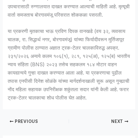
उपचारासाठी रुग्णालयात दाखल करण्यात आल्याची माहिती आहे. मृत्यूची
वार्ता समजताच बोरगावमंजू परिसरात शोककळा पसरली.
या प्रकरणी मृतकाचा भाऊ प्रविण दिपक वानखडे (वय ३२, व्यवसाय
चालक, रा. सिद्धार्थ नगर, बोरगावमंजू) यांच्या फिर्यादीवरून मुर्तिजापूर
ग्रामीण पोलीस ठाण्यात अज्ञात ट्रक-टेलर चालकाविरुद्ध अपक्र.
२३१/२०२६ अन्वये कलम १०६(१), २८१, १२५(अ), १२५(ब) भारतीय
न्याय संहिता (BNS) २०२३ तसेच सहकलम १८४ मोटार वाहन
कायद्यान्वये गुन्हा दाखल करण्यात आला आहे. या प्रकरणाचा पुढील
तपास एनपीसी दिनेश सोळंके यांच्या मार्गदर्शनाखाली सुरू असून गुन्ह्याची
नोंद महिला सहायक उपनिरीक्षक शकुंतला सदार यांनी केली आहे. फरार
ट्रक-टेलर चालकाचा शोध पोलीस घेत आहेत.
PREVIOUS
NEXT