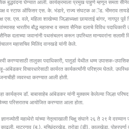
क बुद्धवंदना घेण्यात आली. कार्यक्रमाला प्रमुख पाहुणे म्हणून समता सैन
ाध्यक्ष व स्टाफ ऑफिसर एस. के. भंडारे, राज्य संघटक अॅड. भीमराव तायड
यक्ष एस. एस. वले, महिला शाखेच्या जिल्हाध्यक्षा छायाताई बांगर, नागपूर पूर्व जि
यांच्यासह भारतीय बौद्ध महासभा व समता सैनिक दलाचे विविध पदाधिकारी उ
सैनिक दलाच्या जवानांनी पथसंचलन करून उपस्थित मान्यवरांना सलामी द
 संचालन महासचिव मिलिंद वानखडे यांनी केले.
स्वी करण्यासाठी तालुका पदाधिकारी, पातुर्डा येथील धम्म उपासक-उपासि
ू-आंबेडकर विचारधारेसाठी कार्यरत कार्यकर्त्यांनी परिश्रम घेतले. उपस्थि
जनाचीही व्यवस्था करण्यात आली होती.
 हा कार्यक्रम डॉ. बाबासाहेब आंबेडकर यांनी मुक्काम केलेल्या जिल्हा परिषद
ळेच्या परिसरातच आयोजित करण्यात आला होता.
ज्ञानज्योती महाथेरो यांच्या नेतृत्वाखाली भिक्षू संघाने २६ ते २९ मे दरम्यान ज
 काढली. माटरगाव (बु.), मच्छिंद्रखेड, तरोडा (डी), कालखेडा, पोहूरपूर्णा व