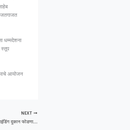
साहेब
 वाजतगाजत
ना धम्मदेशना
स्तूप
्रमाचे आयोजन
NEXT
Thief :शेंबा येथील रिवाइंडिंग दुकान फोडणारा चोरटा जेरबंद; मलकापूरातून आरोपीला अटक