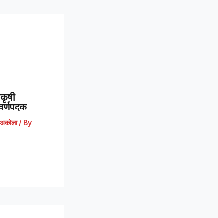
कृषी
 सुवर्णपदक
अकोला
/ By