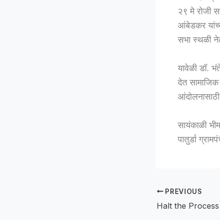
२९ मे रोजी सक
आंबेडकर यांच
सभा स्थळी ने
यावेळी डॉ. भं
देत सामाजिक 
आंदोलनासाठी
सायंकाळी भीम
पातुर्डा ग्रा
PREVIOUS