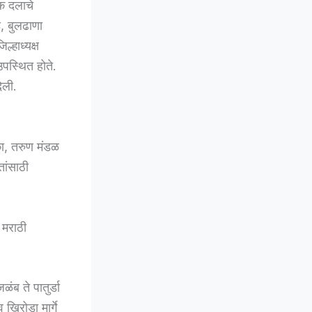
िक दलाचे
े, बुलढाणा
ल्हाध्यक्ष
पस्थित होते.
िली.
का, तरुण मंडळ
तांसाठी
 मराठी
ळंब ते पातुर्डा
 खिरोडा मार्गे