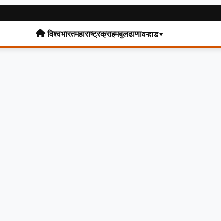
विश्व
भारत
महाराष्ट्र
क्राइम
बुलढाणा
वऱ्हाड▾