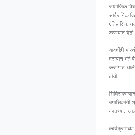
सामाजिक विषम
सार्वजनिक वि
ऐतिहासिक घटने
करण्यात येतो.
यावर्षीही भार
दरम्यान भंते ब
करण्यात आले ह
होती.
शिबिरादरम्या
उपासिकांनी श
काढण्यात आला
कार्यक्रमाच्या