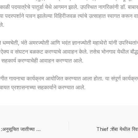
ाळी पदयात्रेचे पातुर्डा येथे आगमन झाले. उपस्थित नागरिकांनी डॉ. बाबा
्या पदस्पर्शाने पावन झालेल्या विहिरीजवळ त्यांचे उत्साहात स्वागत करून
ले.
ते धम्मचेती, भंते अमरज्योती आणि भदंत ज्ञानज्योती महाथेरो यांनी उपस्थितां
ऐक्य व संघटन बळकट करण्याचे आवाहन केले. तसेच भोनगाव येथील बौद्ध 
 सहकार्य करण्याचेही आवाहन करण्यात आले.
गीत गायनाचा कार्यक्रम आयोजित करण्यात आला होता. या संपूर्ण कार्यक
मपंचायत प्रशासनाच्या सहकार्याने करण्यात आले.
Halt the Process :अनुसूचित जातीच्या उपवर्गीकरणाची प्रक्रिया थांबवावी; संविधानिक हक्क संरक्षणाची मागणी