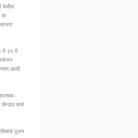
ा येथील
 या
त साजरा
 ते २९ मे
े आयोजन
करण्यात आली
म उपासक-
कॅन्डल मार्च
रतिमांचे पूजन