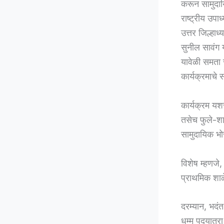
करून सामुदायि
राष्ट्रीय उप
उत्तर जिल्हाध्
सुनील सावंग 
यावेळी समता 
कार्यक्रमाचे
कार्यक्रम यश
तसेच फुले-शाह
सामुदायिक भो
विशेष म्हणजे,
प्राथमिक शा
दरम्यान, भदंत 
धम्म पदयात्रा