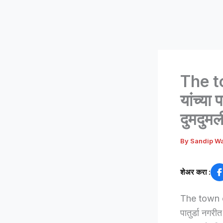
The to
यांच्या 
दुमदुमल
By
Sandip W
शेअर करा :
The town of 
पातुर्डा नगर