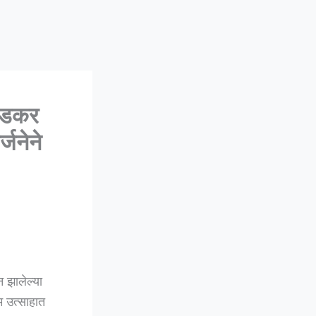
ेडकर
्जनेने
 झालेल्या
म उत्साहात