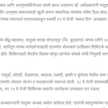
ता आणि अस्पृश्यतेविरोधात संघर्ष करत असताना डॉ. आंबेडकरांनी पातुर्ड
हीर अस्पृश्य समाजासाठी खुली करून सामाजिक समतेचा संदेश दिला होता.
च्या स्मरणार्थ ग्रामस्थांकडून दरवर्षी २९ मे रोजी ‘समता दिन’ उत्साहा
तीय बौद्ध महासभा, तालुका शाखा संग्रामपूर (जि. बुलढाणा) यांच्या वतीने २०
ी. सारिपुत्त यांच्या मार्गदर्शनाखाली श्रामणेर बोधाचार्य प्रशिक्षण शिबिराच
ोते. शिबिरासाठी केंद्रीय शिक्षक म्हणून ज्ञानोबा कांबळे यांची नियुक्ती 
न पातुर्डा, कोद्री, देऊळगाव, कवठळ, पळशी, झाशी व कुंदेगाव येथील धम्
्रामणेर संघाला भोजन व फलाहाराची व्यवस्था केली. २८ मे रोजी सायंकाळी 
, तर २९ मे रोजी शिबिराचा समारोप कार्यक्रम उत्साहात पार पडला.
 अध्यक्षस्थानी तालुका अध्यक्ष अमोल खंडेराव होते. प्रारंभी महापुरुषांच्या प्