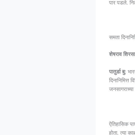
पार पडले. निळ
समता दिनानिम
शेषराव शिरस
पातुर्डा बु:
भारत
दिनानिमित्त 
जनसागराच्या उ
ऐतिहासिक पार्
होता. त्या क