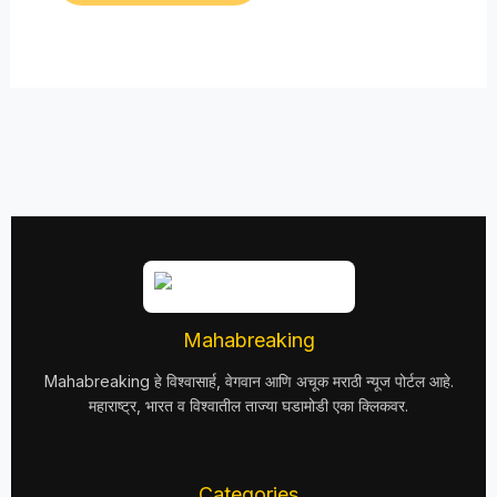
Mahabreaking
Mahabreaking हे विश्वासार्ह, वेगवान आणि अचूक मराठी न्यूज पोर्टल आहे.
महाराष्ट्र, भारत व विश्वातील ताज्या घडामोडी एका क्लिकवर.
Categories