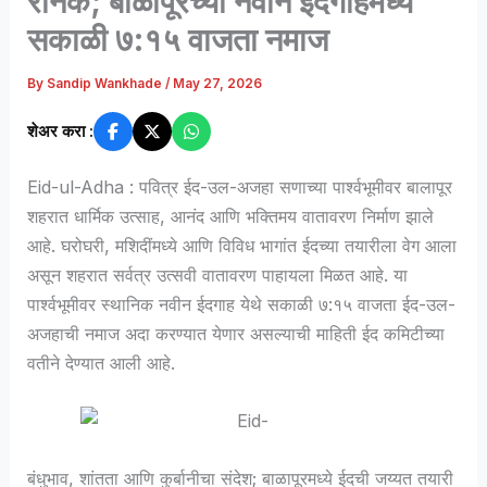
रौनक; बाळापूरच्या नवीन ईदगाहमध्ये
सकाळी ७:१५ वाजता नमाज
By
Sandip Wankhade
/
May 27, 2026
शेअर करा :
Eid-ul-Adha : पवित्र ईद-उल-अजहा सणाच्या पार्श्वभूमीवर बालापूर
शहरात धार्मिक उत्साह, आनंद आणि भक्तिमय वातावरण निर्माण झाले
आहे. घरोघरी, मशिदींमध्ये आणि विविध भागांत ईदच्या तयारीला वेग आला
असून शहरात सर्वत्र उत्सवी वातावरण पाहायला मिळत आहे. या
पार्श्वभूमीवर स्थानिक नवीन ईदगाह येथे सकाळी ७:१५ वाजता ईद-उल-
अजहाची नमाज अदा करण्यात येणार असल्याची माहिती ईद कमिटीच्या
वतीने देण्यात आली आहे.
बंधुभाव, शांतता आणि कुर्बानीचा संदेश; बाळापूरमध्ये ईदची जय्यत तयारी