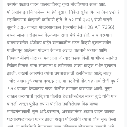
अंतर्गत अज्ञात वाहन चालकाविरुद्ध गुन्हा नोंदविण्यात आला आहे.
पोलिसांकडून मिळालेल्या माहितीनुसार, निकेत सुरेश मिनासे (वय ४२) हे
महावितरणचे कंत्राटी कर्मचारी होते. ते १२ मार्च २०२६ रोजी रात्री
सुमारे ८.३० वाजता मोटारसायकल (क्रमांक MH 28 AT 7356)
वरून जालना रोडवरून देऊळगाव राजा येथे येत होते. याच दरम्यान
बायपासवरील अंजीक्य वाईन बारजवळील मटन विक्री दुकानासमोर
पाठीमागून आलेल्या पांढऱ्या रंगाच्या अज्ञात वाहनाने भरधाव आणि
निष्काळजीपणे मोटारसायकलला जोरदार धडक दिली.या भीषण धडकेत
निकेत मिनासे यांना डोक्याला व शरीराच्या डाव्या बाजूस गंभीर दुखापत
झाली. जखमी अवस्थेत त्यांना उपचारासाठी हलविण्यात आले; मात्र
गंभीर जखमांमुळे त्यांचा मृत्यू झाला. या घटनेची नोंद १४ मार्च रोजी दुपारी
१.१४ वाजता देऊळगाव राजा पोलीस ठाण्यात करण्यात आली. गुन्हा
दाखल करण्याची प्रक्रिया पोलीस हेडकॉन्स्टेबल माधव कुटे यांनी पार
पाडली असून पुढील तपास पोलीस उपनिरीक्षक मिंड यांच्या
मार्गदर्शनाखाली सुरू आहे.दरम्यान, अपघातानंतर अज्ञात वाहन चालक
घटनास्थळावरून फरार झाला असून पोलिसांनी त्याचा शोध सुरू केला
आहे. या दुर्घटनेमुळे देऊळगाव राजा परिसरात शोककळा पसरली आहे.