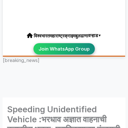
वऱ्हाड▾
विश्व
भारत
महाराष्ट्र
क्राइम
बुलढाणा
Join WhatsApp Group
[breaking_news]
Speeding Unidentified
Vehicle :भरधाव अज्ञात वाहनाची