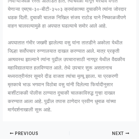
निवाऱ्याजवळ रस्ता ओलांडत होते. त्याचवेळी मागून भरधाव वेगात
येणाऱ्या एमएच-३०-बीटी-३५०३ क्रमांकाच्या दुचाकीने त्यांना जोरदार
धडक दिली. दुचाकी चालक निखिल संजय राठोड याने निष्काळजीपणे
वाहन चालवल्यामुळे हा अपघात घडल्याचे समोर आले आहे.
अपघातात गंभीर जखमी झालेल्या वसु यांना तातडीने अकोला येथील
जिल्हा सर्वोपचार रुग्णालयात दाखल करण्यात आले. मात्र प्रकृती
अत्यवस्थ झाल्याने त्यांना पुढील उपचारासाठी नागपूर येथील वैद्यकीय
महाविद्यालयात हलविण्यात आले. तेथे उपचार सुरू असतानाच
मध्यरात्रीनंतर सुमारे दीड वाजता त्यांचा मृत्यू झाला. या प्रकरणी
मृतकाचे भाऊ भगवान विठोबा वसु यांनी दिलेल्या फिर्यादीनुसार
बार्शीटाकळी पोलीस ठाण्यात दुचाकी चालकाविरुद्ध गुन्हा दाखल
करण्यात आला आहे. पुढील तपास ठाणेदार प्रवीण धुमाळ यांच्या
मार्गदर्शनाखाली सुरू आहे.
PREVIOUS
NEXT