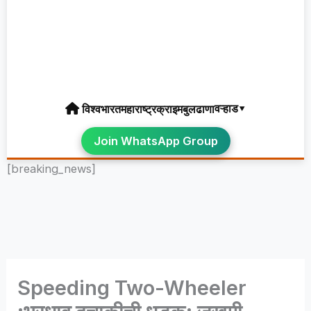
वऱ्हाड▾
विश्व
भारत
महाराष्ट्र
क्राइम
बुलढाणा
Join WhatsApp Group
[breaking_news]
Speeding Two-Wheeler