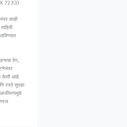
9 AX 7233)
नंतर काही
 माहिती
हलविण्यात
हनाचा वेग,
टनेनंतर
त केली आहे.
 रस्ते सुरक्षा
ाळजीपणामुळे
ी गरज