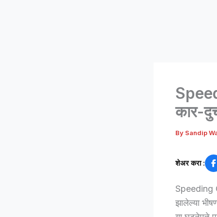
Speed
कार-दु
By
Sandip W
शेअर करा :
Speeding Ca
झालेल्या भीष
या घटनेमुळे