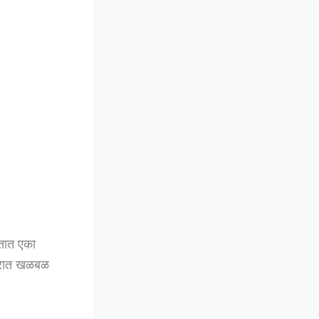
ातात एका
िसरात खळबळ