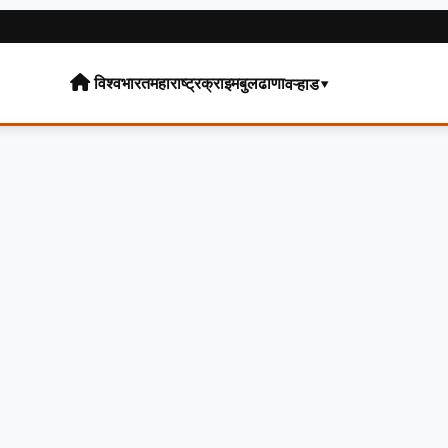
विश्व
भारत
महाराष्ट्र
क्राइम
बुलढाणा
वऱ्हाड▾