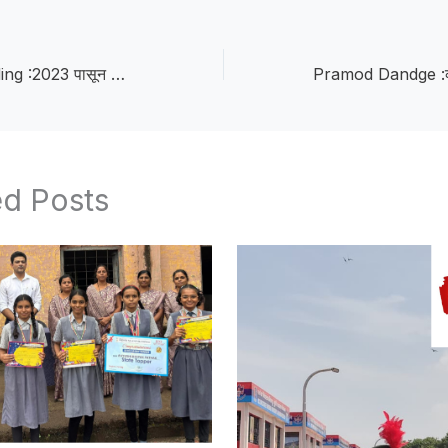
Robber Absconding :2023 पासून फरार दरोडेखोर अटकेत; स्थानिक गुन्हे शाखेची मोठी कामगिरी
ed Posts