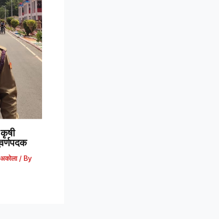
कृषी
 सुवर्णपदक
अकोला
/ By