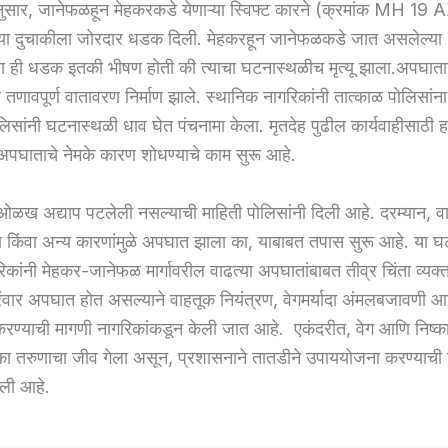
तीनुसार, जानेफळहून मेहकरकडे येणाऱ्या स्विफ्ट कारने (क्रमांक MH 1
ऱ्या दुचाकीला जोरदार धडक दिली. मेहकरहून जानेफळकडे जात असलेल्या
ला ही धडक इतकी भीषण होती की त्याचा घटनास्थळीच मृत्यू झाला.अपघाता
 तणावपूर्ण वातावरण निर्माण झाले. स्थानिक नागरिकांनी तात्काळ पोलिसांना
ोलिसांनी घटनास्थळी धाव घेत पंचनामा केला. मृतदेह पुढील कार्यवाहीसाठी 
पघाताचे नेमके कारण शोधण्याचे काम सुरू आहे.
ी ओळख अद्याप पटलेली नसल्याची माहिती पोलिसांनी दिली आहे. दरम्यान, वा
 किंवा अन्य कारणांमुळे अपघात झाला का, याबाबत तपास सुरू आहे. या घ
िकांनी मेहकर-जानेफळ मार्गावरील वाढत्या अपघातांबाबत तीव्र चिंता व्यक्
ारंवार अपघात होत असल्याने वाहतूक नियंत्रण, वेगमर्यादा अंमलबजावणी आणि
रण्याची मागणी नागरिकांकडून केली जात आहे. एकंदरीत, वेग आणि निष्क
एका तरुणाचा जीव गेला असून, प्रशासनाने तातडीने उपाययोजना करण्याच
ली आहे.