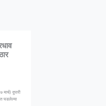
धाव
ठार
ार्च) दुपारी
ात घडलेल्या