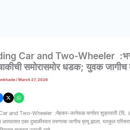
ing Car and Two-Wheeler :भर
चाकीची समोरासमोर धडक; युवक जागीच 
ankhade
/
March 27, 2026
r and Two-Wheeler :मेहकर-जानेफळ मार्गावर शुक्रवारी (दि. २७ म
ण अपघातात एका दुचाकीस्वार तरुणाचा जागीच मृत्यू झाला. घरकुल परिसर
 परिसरात खळबळ उडाली आहे.