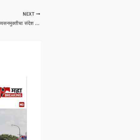
NEXT
Pramod Dandge :व्यसनमुक्तीचा संदेश देणाऱ्या प्रमोद दांडगे यांना राज्यस्तरीय सन्मान!