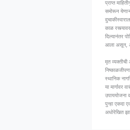
प्राप्त माहि
समोरून येणा
दुचाकीस्वारा
काळ रस्त्यावर
दिल्यानंतर प
आला असून, अ
मृत व्यक्तीच
निष्काळजीपणा
स्थानिक नागर
या मार्गावर व
उपाययोजना क
पुन्हा एकदा 
अधोरेखित झा