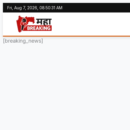
Skip
Fri, Aug 7, 2026, 08:50:31 AM
to
content
[breaking_news]