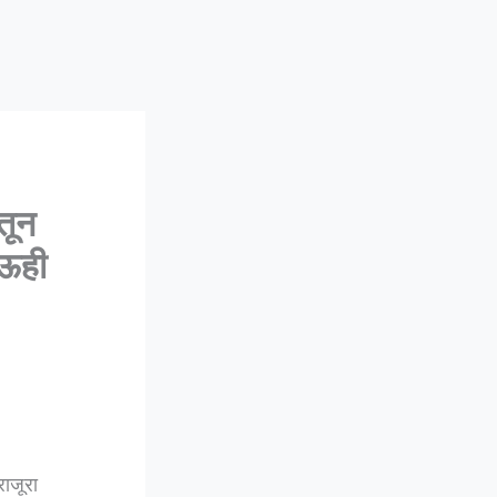
तून
ाऊही
ाजूरा