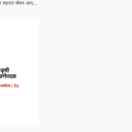
Massive Fire :मेहकर शहरात भीषण आग; चार दुकाने जळून खाक, लाखो रुपयांचे नुकसान
कृषी
 सुवर्णपदक
अकोला
/ By