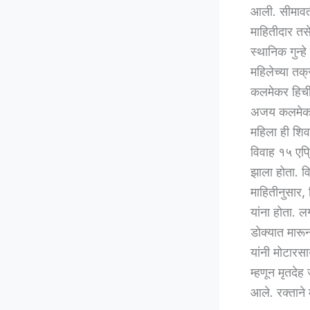
आली. सीमावर्त
माहितीदार तसे
स्थानिक गुन्
महिलेच्या तक
कलमेकर हिची 
अजय कलमेकर 
महिला ही शिव
विवाह १५ एप्
झाला होता. व
माहितीनुसार,
यांना होता. लग
डोक्यात मारू
यांनी मोटारस
म्हणून मृतदे
आले. रक्ताने