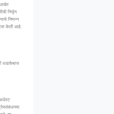
 अखेर
ीची निर्घृण
चे निष्पन्न
अटक केली आहे.
ची धडाकेबाज
अर्धवट
ेमसंबंधाच्या