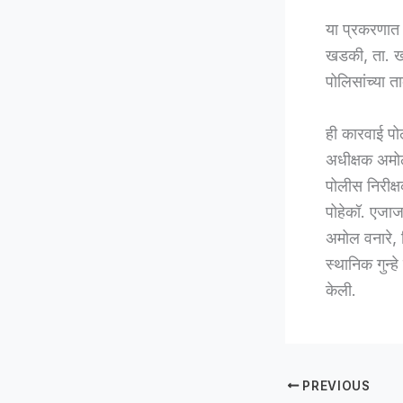
या प्रकरणात
खडकी, ता. ख
पोलिसांच्या त
ही कारवाई पो
अधीक्षक अमो
पोलीस निरीक्
पोहेकॉ. एजाज
अमोल वनारे, 
स्थानिक गुन्ह
केली.
PREVIOUS