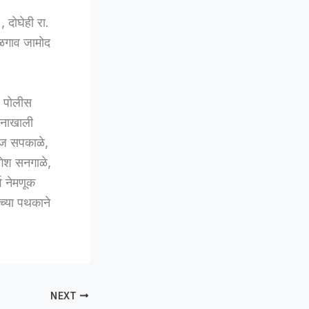
दोघेही रा.
ळगाव जामोद
र पोलीस
शनाखाली
ंकज सपकाळे,
गेश सनगाळे,
व नेमणूक
ंच्या पथकाने
NEXT