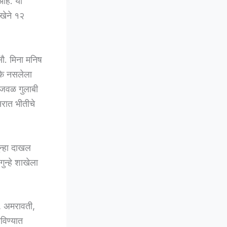
आहे. या
ाखेने १२
ौ. मिना मनिष
डके नसलेला
ाजवळ गुलाबी
सरात भीतीचे
न्हा दाखल
ुन्हे शाखेला
ा, अमरावती,
विण्यात