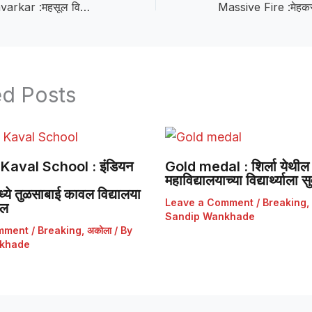
MLA Randhir Savarkar :महसूल विभागाशी समन्वय ठेवून नागरिकांनी आपली कामे करून घ्यावीत — आ. रणधीर सावरकर
ed Posts
Kaval School : इंडियन
Gold medal : शिर्ला येथील 
महाविद्यालयाच्या विद्यार्थ्याला
ये तुळसाबाई कावल विद्यालया
Leave a Comment
/
Breaking
,
डल
Sandip Wankhade
mment
/
Breaking
,
अकोला
/ By
khade