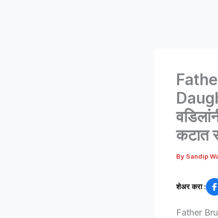
Fathe
Daught
वडिलांन
कटात 
By
Sandip W
शेअर करा :
Father Bru