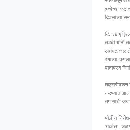
संशयातून वडि
हत्येच्या कटा
दिवसांच्या स
दि. २६ एप्रि
तडवी यांनी त
अर्धवट जळाल
रंगाच्या चप्
वातावरण निर्म
तक्रारीवरून 
करण्यात आला. 
तपासाची जबाब
पोलीस निरीक्
अकोला, जळगाव