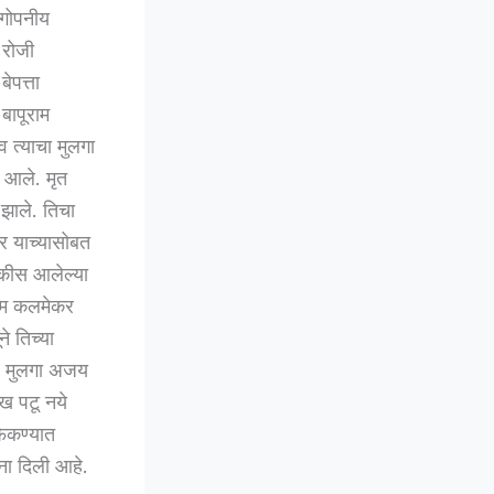
 गोपनीय
 रोजी
ेपत्ता
बापूराम
 त्याचा मुलगा
 आले. मृत
 झाले. तिचा
र याच्यासोबत
डकीस आलेल्या
राम कलमेकर
े तिच्या
 व मुलगा अजय
ख पटू नये
फेकण्यात
ना दिली आहे.