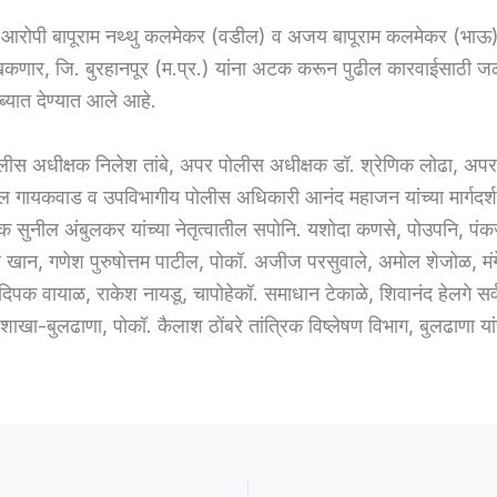
 आरोपी बापूराम नथ्थु कलमेकर (वडील) व अजय बापूराम कलमेकर (भाऊ), 
कणार, जि. बुरहानपूर (म.प्र.) यांना अटक करून पुढील कारवाईसाठी ज
ाब्यात देण्यात आले आहे.
लीस अधीक्षक निलेश तांबे, अपर पोलीस अधीक्षक डॉ. श्रेणिक लोढा, अप
ल गायकवाड व उपविभागीय पोलीस अधिकारी आनंद महाजन यांच्या मार्गदर्
षक सुनील अंबुलकर यांच्या नेतृत्वातील सपोनि. यशोदा कणसे, पोउपनि, प
 खान, गणेश पुरुषोत्तम पाटील, पोकॉ. अजीज परसुवाले, अमोल शेजोळ, मं
दिपक वायाळ, राकेश नायडू, चापोहेकॉ. समाधान टेकाळे, शिवानंद हेलगे सर्
े शाखा-बुलढाणा, पोकॉ. कैलाश ठोंबरे तांत्रिक विष्लेषण विभाग, बुलढाणा या