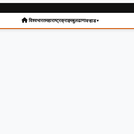
विश्व
भारत
महाराष्ट्र
क्राइम
बुलढाणा
वऱ्हाड▾