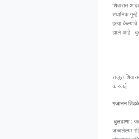
शिवारात आढळल
स्थानिक गुन्ह
हत्या केल्या
झाले आहे. बु
राजूरा शिवार
कारवाई
गजानन तिडक
बुलढाणा :
जळ
जळालेल्या महि