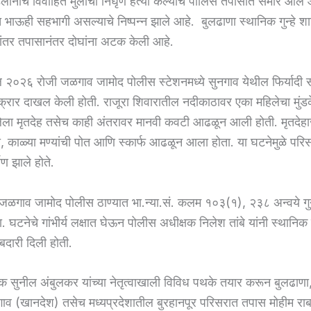
लांनीच विवाहित मुलीची निर्घृण हत्या केल्याचे पोलिस तपासात समोर आले 
त भाऊही सहभागी असल्याचे निष्पन्न झाले आहे. बुलढाणा स्थानिक गुन्हे श
मांतर तपासानंतर दोघांना अटक केली आहे.
ल २०२६ रोजी जळगाव जामोद पोलीस स्टेशनमध्ये सुनगाव येथील फिर्यादी स
क्रार दाखल केली होती. राजूरा शिवारातील नदीकाठावर एका महिलेचा मुं
ेला मृतदेह तसेच काही अंतरावर मानवी कवटी आढळून आली होती. मृतदेह
पला, काळ्या मण्यांची पोत आणि स्कार्फ आढळून आला होता. या घटनेमुळे परि
ाण झाले होते.
जळगाव जामोद पोलीस ठाण्यात भा.न्या.सं. कलम १०३(१), २३८ अन्वये गु
घटनेचे गांभीर्य लक्षात घेऊन पोलीस अधीक्षक निलेश तांबे यांनी स्थानिक ग
दारी दिली होती.
षक सुनील अंबुलकर यांच्या नेतृत्वाखाली विविध पथके तयार करून बुलढाण
 (खानदेश) तसेच मध्यप्रदेशातील बुरहानपूर परिसरात तपास मोहीम राब