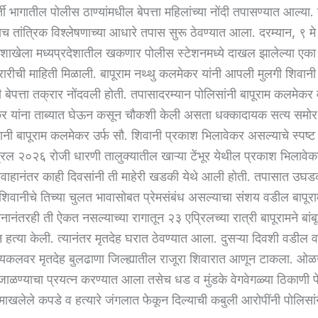
ी भागातील पोलीस ठाण्यांमधील बेपत्ता महिलांच्या नोंदी तपासण्यात आल्या.
च तांत्रिक विश्लेषणाच्या आधारे तपास सुरू ठेवण्यात आला. दरम्यान, ९ मे
हे शाखेला मध्यप्रदेशातील खकणार पोलीस स्टेशनमध्ये दाखल झालेल्या एका ब
्रारीची माहिती मिळाली. बापूराम नथ्थु कलमेकर यांनी आपली मुलगी शिवानी 
बेपत्ता तक्रार नोंदवली होती. तपासादरम्यान पोलिसांनी बापूराम कलमेकर व
यांना ताब्यात घेऊन कसून चौकशी केली असता धक्कादायक सत्य समोर
ानी बापूराम कलमेकर उर्फ सौ. शिवानी प्रकाश भिलावेकर असल्याचे स्पष्ट
रिल २०२६ रोजी धारणी तालुक्यातील खाऱ्या टेंभूर येथील प्रकाश भिलावेक
िवाहानंतर काही दिवसांनी ती माहेरी खडकी येथे आली होती. तपासात उघ
 शिवानीचे तिच्या चुलत भावासोबत प्रेमसंबंध असल्याचा संशय वडील बापू
्नानंतरही ती ऐकत नसल्याच्या रागातून २३ एप्रिलच्या रात्री बापूरामने बांबून
न हत्या केली. त्यानंतर मृतदेह घरात ठेवण्यात आला. दुसऱ्या दिवशी वडील
ायकलवर मृतदेह बुलढाणा जिल्ह्यातील राजूरा शिवारात आणून टाकला. ओळ
ह जाळण्याचा प्रयत्न करण्यात आला तसेच धड व मुंडके वेगवेगळ्या ठिकाणी 
 माखलेले कपडे व हत्यारे जंगलात फेकून दिल्याची कबुली आरोपींनी पोलिसां