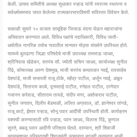
केली. उत्सव समितीचे अध्यक्ष सुधाकर पऱ्हाड यांनी स्वराज्य स्थापना व
सर्वधर्मसमभाव जपत केलेल्या राज्यकारभाराविषयी सविस्तर विवेचन केले.
सकाळी सुमारे १० वाजता सामूहिक जिजाऊ वंदना घेऊन महाराजांना
अभिवादन करण्यात आले. विविध पक्षांचे पदाधिकारी, विविध जाती-
धर्मातील नागरिक तसेच गावातील मान्यवर मोठ्या संख्येने उपस्थित होते.
यामध्ये बुलढाणा जिल्हा परिषदेचे माजी उपाध्यक्ष रामभाऊ जाधव,
श्रीनिवास खेडेकर, सरपंच सौ. ज्योती सचिन जाधव, कार्याध्यक्ष सुनील
रिंढे, कोषाध्यक्ष अरुण देशमुख, माजी सरपंच कमलाकर गवई, रावसाहेब
देशपांडे, माजी सभापती राजू ठोके, महेंद्र पाटील, अर्जुन गवई, अंकूर
देशपांडे, सिताराम काळे, पूनमताई पाटील, स्नेहल पाटील, ठाणेदार
गजानन करेवाड, सीताराम तायडे, संदीप मगर, अशोकराव पाटील,
सुनील जगताप, दिलीप बेंडमाळी, ललित अग्रवाल, डॉ. ज्ञानेश्वर तांगडे,
राजू काटे, ईश्वर पऱ्हाड, सोनू पवार आदींची उपस्थिती होती. कार्यक्रम
यशस्वी करण्यासाठी रवि पऱ्हाड, पवन जाधव, विलास रिंढे, कुणाल
सुस्ते, बबलू पवार आदींनी परिश्रम घेतले. दरम्यान, श्री शिवाजी
व्यायामशाळा परिसरातही शिवजयंती उत्साहात साजरी करण्यात आली.