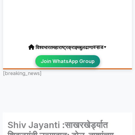
वऱ्हाड▾
विश्व
भारत
महाराष्ट्र
क्राइम
बुलढाणा
Join WhatsApp Group
[breaking_news]
Shiv Jayanti :साखरखेर्ड्यात