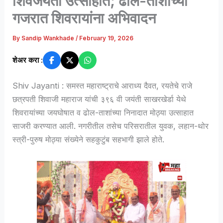
शिवजयंती उत्साहात; ढोल-ताशांच्या
गजरात शिवरायांना अभिवादन
By
Sandip Wankhade
/
February 19, 2026
शेअर करा :
Shiv Jayanti : समस्त महाराष्ट्राचे आराध्य दैवत, रयतेचे राजे
छत्रपती शिवाजी महाराज
यांची ३९६ वी जयंती साखरखेर्डा येथे
शिवरायांच्या जयघोषात व ढोल-ताशांच्या निनादात मोठ्या उत्साहात
साजरी करण्यात आली. नगरीतील तसेच परिसरातील युवक, लहान-थोर
स्त्री-पुरुष मोठ्या संख्येने सहकुटुंब सहभागी झाले होते.