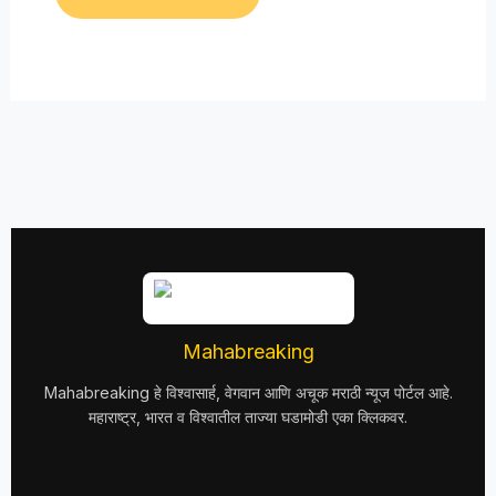
Mahabreaking
Mahabreaking हे विश्वासार्ह, वेगवान आणि अचूक मराठी न्यूज पोर्टल आहे.
महाराष्ट्र, भारत व विश्वातील ताज्या घडामोडी एका क्लिकवर.