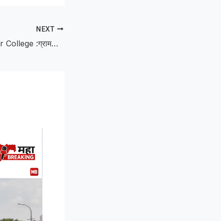
NEXT
Gram Vikas Junior College :ग्रामविकास कनिष्ठ महाविद्यालयाचा बारावीला ९५ टक्के निकाल; खुशी पटेल महाविद्यालयात प्रथम