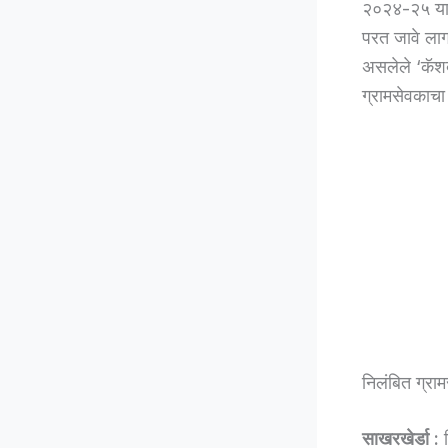
२०२४-२५ या आ
परत जावे लाग
असलेले ‘कॅशब
ग्रामसेवकाचा
निलंबित ग्रा
साखरखेर्डा :
स