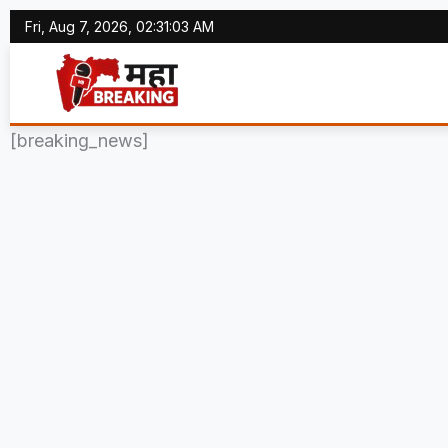
Skip
Fri, Aug 7, 2026, 02:31:04 AM
to
content
[breaking_news]