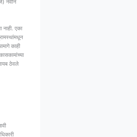
्ज) नवीन
णा नाही. एका
रामस्थांमधून
ामागे काही
कासकामांच्या
ायब ठेवले
ावी
अधिकारी