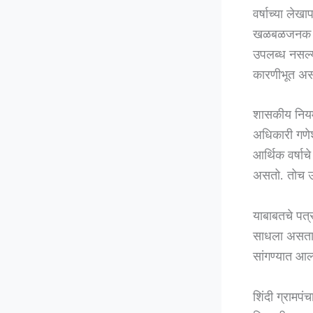
वर्षाच्या लेख
खळबळजनक घटन
उपलब्ध नसल्य
कारणीभूत असल
शासकीय नियमा
अधिकारी गणेश
आर्थिक वर्षा
असतो. तोच उ
याबाबतचे पत्र
साधला असता,
सांगण्यात आल
शिंदी ग्रामपं