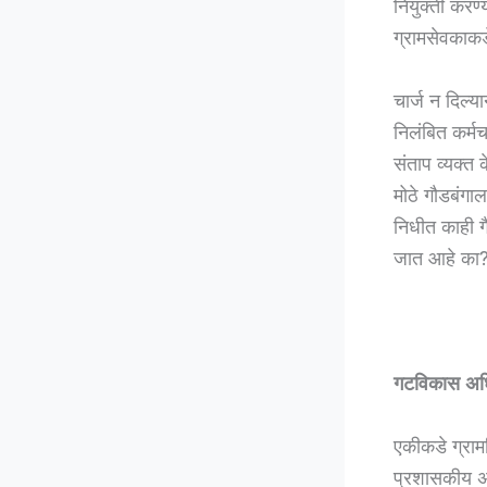
नियुक्ती करण
ग्रामसेवकाकड
चार्ज न दिल्य
निलंबित कर्म
संताप व्यक्त
मोठे गौडबंगा
निधीत काही ग
जात आहे का?
गटविकास अध
एकीकडे ग्राम
प्रशासकीय अ