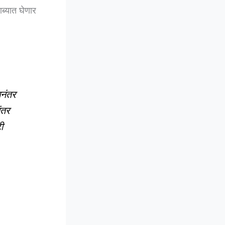
ब्यात घेणार
ानंतर
ंतर
ी