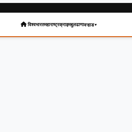
विश्व
भारत
महाराष्ट्र
क्राइम
बुलढाणा
वऱ्हाड▾