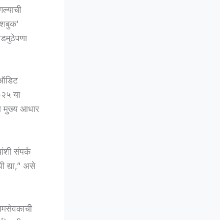
गल्याची
ॅशबुक’
डमुठेपणा
ी ऑडिट
-२५ या
ा मुख्य आधार
ंशी संपर्क
द्या,” असे
रामसेवकाची