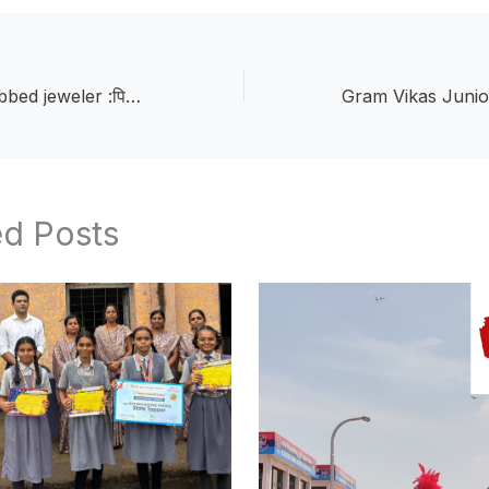
Accused who robbed jeweler :पिस्टलच्या धाकावर सराफाला लुटणारा आरोपी ७२ तासांत गजाआड; एलसीबीची धडक कारवाई
ed Posts