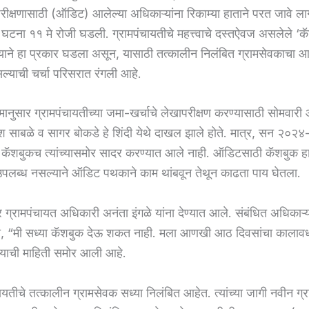
ापरीक्षणासाठी (ऑडिट) आलेल्या अधिकाऱ्यांना रिकाम्या हाताने परत जावे ला
ा ११ मे रोजी घडली. ग्रामपंचायतीचे महत्त्वाचे दस्तऐवज असलेले ‘क
ाने हा प्रकार घडला असून, यासाठी तत्कालीन निलंबित ग्रामसेवकाचा आ
्याची चर्चा परिसरात रंगली आहे.
नुसार ग्रामपंचायतीच्या जमा-खर्चाचे लेखापरीक्षण करण्यासाठी सोमवार
 साबळे व सागर बोकडे हे शिंदी येथे दाखल झाले होते. मात्र, सन २०२४
चे कॅशबुकच त्यांच्यासमोर सादर करण्यात आले नाही. ऑडिटसाठी कॅशबुक ह
पलब्ध नसल्याने ऑडिट पथकाने काम थांबवून तेथून काढता पाय घेतला.
 ग्रामपंचायत अधिकारी अनंता इंगळे यांना देण्यात आले. संबंधित अधिकाऱ्या
 “मी सध्या कॅशबुक देऊ शकत नाही. मला आणखी आठ दिवसांचा कालावधी 
्याची माहिती समोर आली आहे.
चायतीचे तत्कालीन ग्रामसेवक सध्या निलंबित आहेत. त्यांच्या जागी नवीन ग्