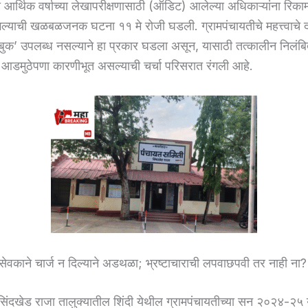
र्थिक वर्षाच्या लेखापरीक्षणासाठी (ऑडिट) आलेल्या अधिकाऱ्यांना रिकाम्
ल्याची खळबळजनक घटना ११ मे रोजी घडली. ग्रामपंचायतीचे महत्त्वाचे
ुक’ उपलब्ध नसल्याने हा प्रकार घडला असून, यासाठी तत्कालीन निलंब
 आडमुठेपणा कारणीभूत असल्याची चर्चा परिसरात रंगली आहे.
मसेवकाने चार्ज न दिल्याने अडथळा; भ्रष्टाचाराची लपवाछपवी तर नाही ना?
िंदखेड राजा तालुक्यातील शिंदी येथील ग्रामपंचायतीच्या सन २०२४-२५ 