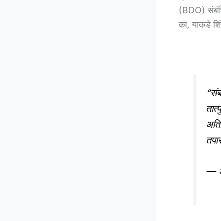
(BDO) संबंधि
का, याकडे शिं
“संब
तात्
अतिर
तपास
— अ