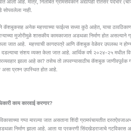
्यात आली आहे. मात्र, निलंबित ग्रामसेवकाने अद्यापही रीतसर पदभार (चार
े सोपवलेला नाही.
ाने कॅशबुकसह अनेक महत्त्वाच्या फाईल्स सध्या कुठे आहेत, याचा ठावठिका
चाऱ्याच्या मुजोरीमुळे शासकीय कामकाजात अडथळा निर्माण होत असल्याने ग्
 केला जात आहे. महत्त्वाची कागदपत्रे आणि कॅशबुक वेळेवर उपलब्ध न होण्य
ल दडल्याचा संशय व्यक्त केला जात आहे. आर्थिक वर्ष २०२४-२५ मधील वि
ैरव्यवहार झाला आहे का? तसेच तो लपवण्यासाठीच कॅशबुक जाणीवपूर्वक ग
 असा प्रश्न उपस्थित होत आहे.
िकारी काय कारवाई करणार?
विकासाच्या गप्पा मारल्या जात असताना शिंदी ग्रामपंचायतीत दस्तऐवजाअभ
डथळा निर्माण झाला आहे. आता या प्रकरणी सिंदखेडराजाचे गटविकास 