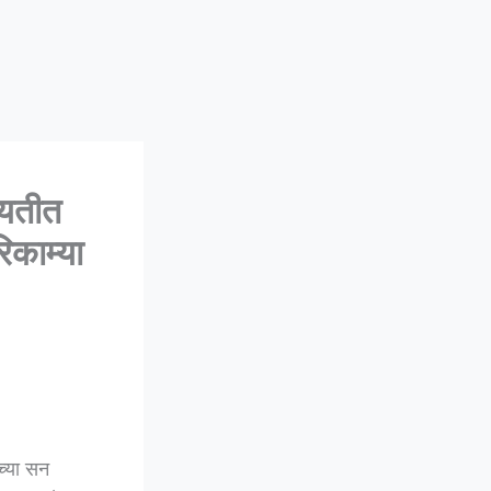
यतीत
काम्या
च्या सन