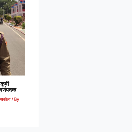
कृषी
 सुवर्णपदक
अकोला
/ By