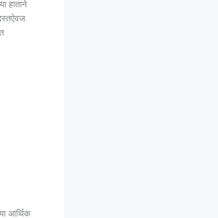
या हाताने
 दस्तऐवज
ित
या आर्थिक