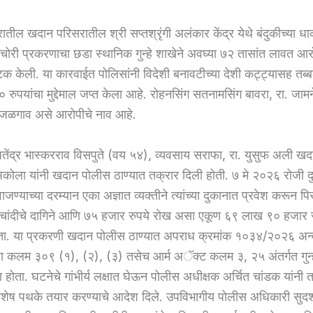
तील खदान परिसरातील श्री सप्तश्रृंगी अलंकार केंद्र येथे बंदुकीच्या धा
ोरी प्रकरणाचा छडा स्थानिक गुन्हे शाखेने अवघ्या ७२ तासांत लावत 
अटक केली. या कारवाईत पोलिसांनी विदेशी बनावटीच्या देशी कट्ट्यासह त
रुपयांचा मुद्देमाल जप्त केला आहे. रोहनसिंग सतनामसिंग बावरा, रा. जामन
 जळगाव असे आरोपीचे नाव आहे.
तेंद्र भास्करराव विसपुते (वय ५४), व्यवसाय सराफा, रा. युसुफ अली खद
अकोला यांनी खदान पोलीस ठाण्यात तक्रार दिली होती. ७ मे २०२६ रोजी दुप
जण्याच्या दरम्यान एका अज्ञात व्यक्तीने त्यांच्या दुकानात प्रवेश करून 
चांदीचे दागिने आणि ७५ हजार रुपये रोख असा एकूण ६९ लाख ९० हजार 
ोता. या प्रकरणी खदान पोलीस ठाण्यात अपराध क्रमांक १०३४/२०२६ अन्
च्या कलम ३०९ (१), (२), (३) तसेच आर्म अॅक्ट कलम ३, २५ अंतर्गत गुन
होता. घटनेचे गांभीर्य लक्षात घेऊन पोलीस अधीक्षक अर्चित चांडक यांनी त
शेष पथके तयार करण्याचे आदेश दिले. उपविभागीय पोलीस अधिकारी सुदर