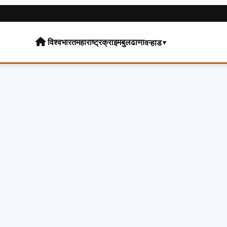
विश्व
भारत
महाराष्ट्र
क्राइम
बुलढाणा
वऱ्हाड▾