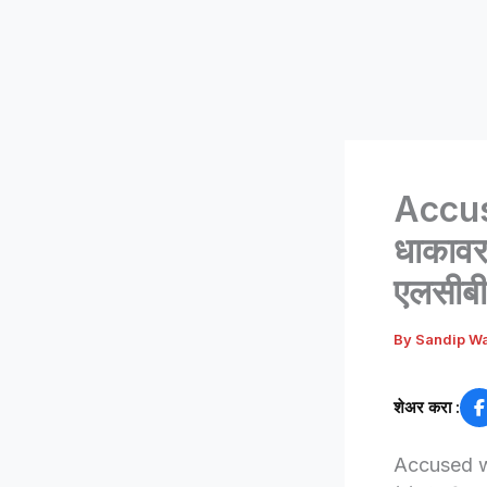
Accus
धाकावर
एलसीब
By
Sandip W
शेअर करा :
Accused who