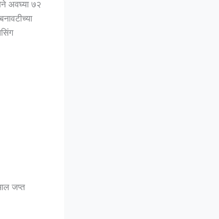
ेने अवघ्या ७२
बनावटीच्या
सिंग
माल जप्त