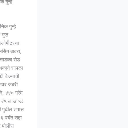
 गुन्हे
िक गुन्हे
गुप्त
किलोमीटरचा
मसिंग बावरा,
ील खडका रोड
पथकाने सापळा
की केल्याची
ाकावर जबरी
ने, ४४० ग्रॅम
कूण २५ लाख ५८
ंनी पुढील तपास
६ पर्यंत सहा
र पोलीस