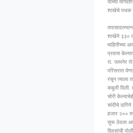
यांच्या मार्ग
शाखेचे पथक 
तपासादरम्यान 
शाखेने ३३० त
माहितीच्या आ
प्रवास केल्य
रा. जामनेर र
परिसरात येणा
रचून त्याला त
कबुली दिली. त
चोरी केल्याचे
चांदीचे दागि
हजार २०० रुपय
सुरू ठेवला आ
दिवसांची पो