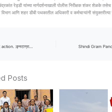
ंद्रकांत रेड्डी यांच्या मार्गदर्शनाखाली पोलीस निरीक्षक शंकर शेळके तसेच स
विभाग आणि शहर डीबी पथकातील अधिकारी व कर्मचाऱ्यांनी संयुक्तरीत्या
demand for strict action. :इन्स्टाग्रामवरील वादग्रस्त कमेंटप्रकरणी बाळापूरात संताप; कठोर कारवाईची मागणी
ed Posts