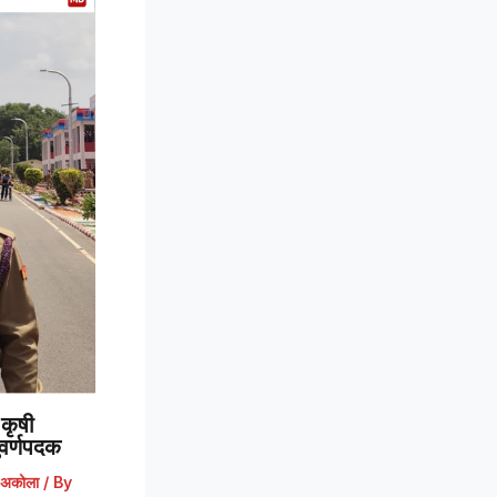
कृषी
 सुवर्णपदक
अकोला
/ By