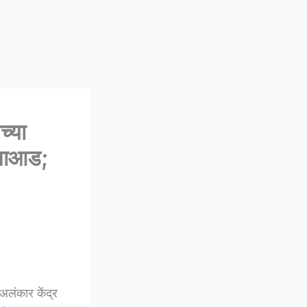
्या
गजाआड;
लंकार केंद्र