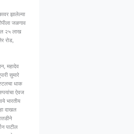
कावर झालेल्या
आरोपीला जळगाव
ब्बल २५ लाख
ेर रोड,
ान, महादेव
ारी सुमारे
पिस्टलचा धाक
रुपयांचा ऐवज
वये भारतीय
्हा दाखल
ातडीने
्शन पाटील