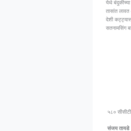
येथे बंदुकीच
तासांत लावत 
देशी कट्ट्या
सतनामसिंग बा
५८० सीसीटीव्
संजय तायडे