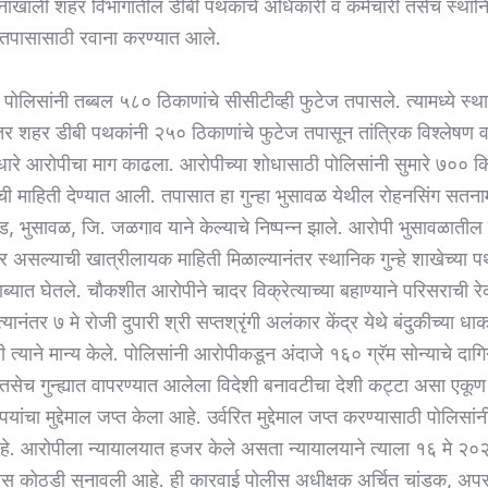
दर्शनाखाली शहर विभागातील डीबी पथकांचे अधिकारी व कर्मचारी तसेच स्थानिक
तपासासाठी रवाना करण्यात आले.
पोलिसांनी तब्बल ५८० ठिकाणांचे सीसीटीव्ही फुटेज तपासले. त्यामध्ये स्थान
र शहर डीबी पथकांनी २५० ठिकाणांचे फुटेज तपासून तांत्रिक विश्लेषण व 
धारे आरोपीचा माग काढला. आरोपीच्या शोधासाठी पोलिसांनी सुमारे ७०० 
ाची माहिती देण्यात आली. तपासात हा गुन्हा भुसावळ येथील रोहनसिंग सतना
ोड, भुसावळ, जि. जळगाव याने केल्याचे निष्पन्न झाले. आरोपी भुसावळात
र असल्याची खात्रीलायक माहिती मिळाल्यानंतर स्थानिक गुन्हे शाखेच्या 
ाब्यात घेतले. चौकशीत आरोपीने चादर विक्रेत्याच्या बहाण्याने परिसराची रे
्यानंतर ७ मे रोजी दुपारी श्री सप्तश्रृंगी अलंकार केंद्र येथे बंदुकीच्या ध
ही त्याने मान्य केले. पोलिसांनी आरोपीकडून अंदाजे १६० ग्रॅम सोन्याचे दागि
ने तसेच गुन्ह्यात वापरण्यात आलेला विदेशी बनावटीचा देशी कट्टा असा ए
ांचा मुद्देमाल जप्त केला आहे. उर्वरित मुद्देमाल जप्त करण्यासाठी पोलिसा
हे. आरोपीला न्यायालयात हजर केले असता न्यायालयाने त्याला १६ मे २०२
लीस कोठडी सुनावली आहे. ही कारवाई पोलीस अधीक्षक अर्चित चांडक, अप