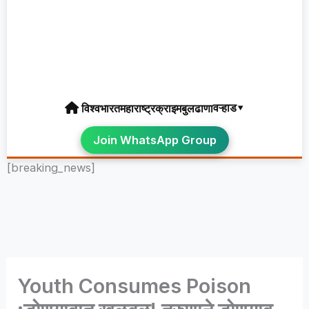
वऱ्हाड▾
विश्व
भारत
महाराष्ट्र
क्राइम
बुलढाणा
Join WhatsApp Group
[breaking_news]
Youth Consumes Poison