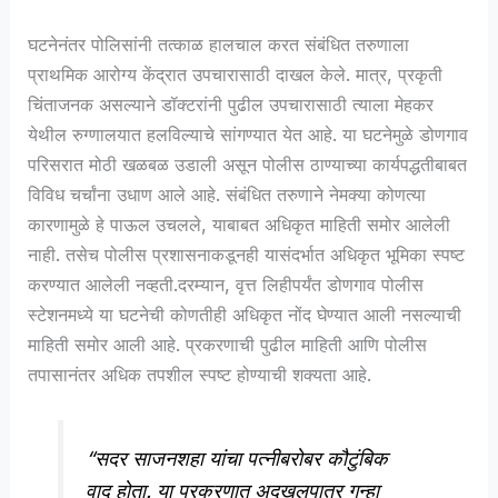
घटनेनंतर पोलिसांनी तत्काळ हालचाल करत संबंधित तरुणाला
प्राथमिक आरोग्य केंद्रात उपचारासाठी दाखल केले. मात्र, प्रकृती
चिंताजनक असल्याने डॉक्टरांनी पुढील उपचारासाठी त्याला मेहकर
येथील रुग्णालयात हलविल्याचे सांगण्यात येत आहे. या घटनेमुळे डोणगाव
परिसरात मोठी खळबळ उडाली असून पोलीस ठाण्याच्या कार्यपद्धतीबाबत
विविध चर्चांना उधाण आले आहे. संबंधित तरुणाने नेमक्या कोणत्या
कारणामुळे हे पाऊल उचलले, याबाबत अधिकृत माहिती समोर आलेली
नाही. तसेच पोलीस प्रशासनाकडूनही यासंदर्भात अधिकृत भूमिका स्पष्ट
करण्यात आलेली नव्हती.दरम्यान, वृत्त लिहीपर्यंत डोणगाव पोलीस
स्टेशनमध्ये या घटनेची कोणतीही अधिकृत नोंद घेण्यात आली नसल्याची
माहिती समोर आली आहे. प्रकरणाची पुढील माहिती आणि पोलीस
तपासानंतर अधिक तपशील स्पष्ट होण्याची शक्यता आहे.
“सदर साजनशहा यांचा पत्नीबरोबर कौटुंबिक
वाद होता. या प्रकरणात अदखलपात्र गुन्हा