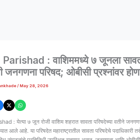
Parishad : वाशिममध्ये ७ जूनला साव
ची जनगणना परिषद; ओबीसी प्रश्नांवर होण
ankhade
/
May 28, 2026
ad : येत्या ७ जून रोजी वाशिम शहरात सावता परिषदेच्या वतीने जनगणन
त आले आहे. या परिषदेत महाराष्ट्रातील सावता परिषदेचे पदाधिकारी 
िविध संघटनांचे प्रतिनिधी उपस्थित राहणार असून, जनगणना आणि ओबीसी 