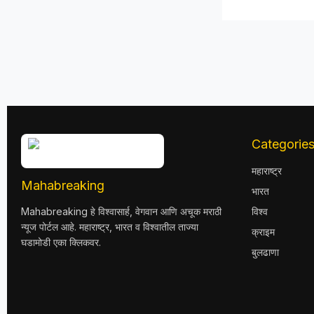
Categorie
महाराष्ट्र
Mahabreaking
भारत
Mahabreaking हे विश्वासार्ह, वेगवान आणि अचूक मराठी
विश्व
न्यूज पोर्टल आहे. महाराष्ट्र, भारत व विश्वातील ताज्या
क्राइम
घडामोडी एका क्लिकवर.
बुलढाणा