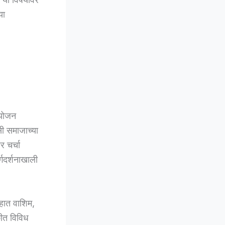
या
आयोजन
ी समाजाच्या
 चर्चा
्गदर्शनाखाली
ृहात वाशिम,
कीत विविध