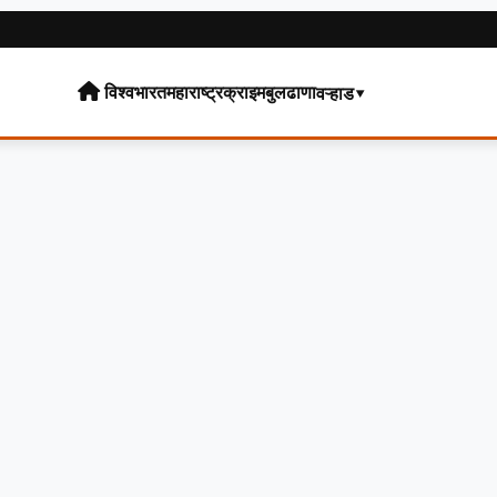
विश्व
भारत
महाराष्ट्र
क्राइम
बुलढाणा
वऱ्हाड▾