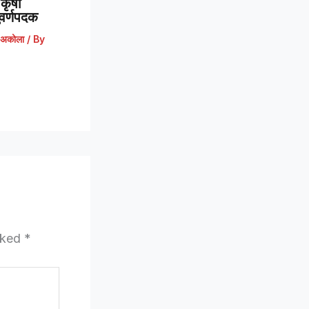
कृषी
 सुवर्णपदक
अकोला
/ By
arked
*