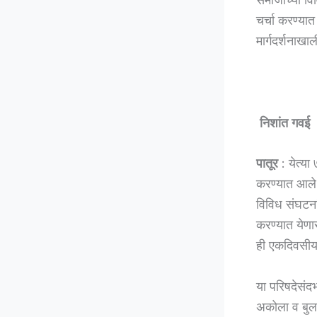
चर्चा करण्या
मार्गदर्शना
निशांत गवई
पातूर
: येत्य
करण्यात आले 
विविध संघटना
करण्यात येणा
ही एकदिवसी
या परिषदेसंद
अकोला व बुलढ