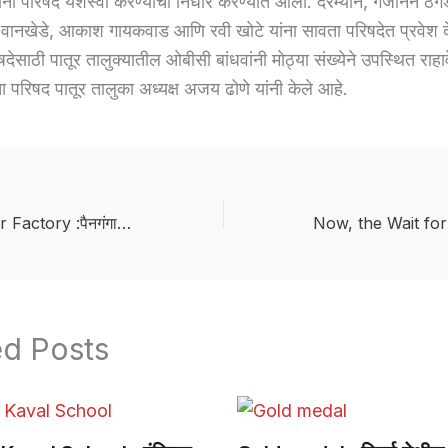
ा परिषद यशस्वी करण्याचा निर्धार करण्यात आला. दरम्यान, गजानन ठेंग
 वानखेडे, आकाश गायकवाड आणि रवी खोटे यांना सावता परिषदेत प्रवेश द
साठी पातूर तालुक्यातील ओबीसी बांधवांनी मोठ्या संख्येने उपस्थित राहा
परिषद पातूर तालुका अध्यक्ष अजय ढोणे यांनी केले आहे.
Panaganga Sugar Factory :पैनगंगा साखर कारखाना प्रा. लि.च्या हंगाम २०२६-२७ तोडणी-वाहतूक पक्रीयेस प्रारंभ
ed Posts