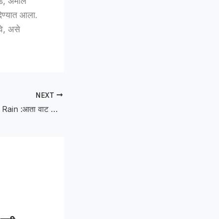
डे, अमोल
ेण्यात आला.
वे, असे
NEXT
Now, the Wait for Rain :आता वाट पावसाची! देऊळगाव राजा तालुक्यात ३६ हजार हेक्टरवर होणार खरिपाची पेरणी