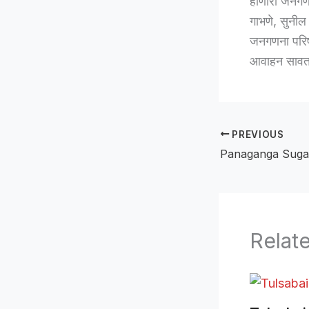
होणारी जनगणन
गाभणे, सुनील
जनगणना परिषदे
आवाहन सावता 
PREVIOUS
Relat