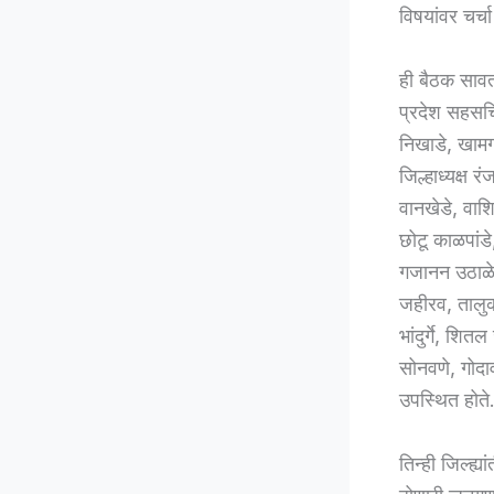
विषयांवर चर्
ही बैठक सावता 
प्रदेश सहसचिव
निखाडे, खामग
जिल्हाध्यक्ष 
वानखेडे, वाशि
छोटू काळपां
गजानन उठाळे,
जहीरव, तालुक
भांदुर्गे, शि
सोनवणे, गोदाव
उपस्थित होते
तिन्ही जिल्ह्