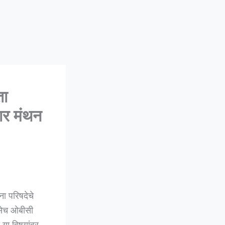
ता
ार मंथन
ा परिषदेचे
तसेच ओबीसी
या विषयांवर