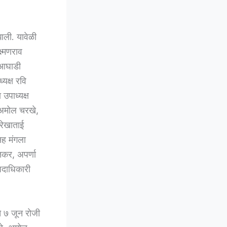
झाली. यावेळी
्ष्मणराव
ा आघाडी
्यक्ष रवि
उपाध्यक्ष
 अमोल चरखे,
रेखाताई
सह मंगला
रतकर, अपर्णा
 पदाधिकारी
ते ७ जून रोजी