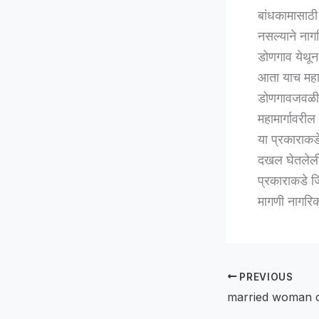
बांधकामासाठी
नसल्याने नागर
डोणगाव येथून
आता याच महाम
डोणगावजवळील 
महामार्गावरी
या प्रकाराकडे
दखल घेतलेली 
प्रकाराकडे ज
मागणी नागरिक
PREVIOUS