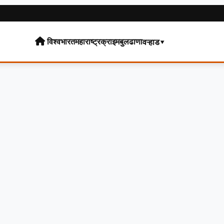
विश्व
भारत
महाराष्ट्र
क्राइम
बुलढाणा
वऱ्हाड▾