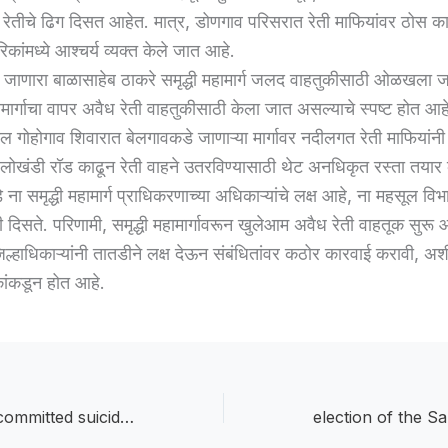
 रेतीचे ढिग दिसत आहेत. मात्र, डोणगाव परिसरात रेती माफियांवर ठोस क
िकांमध्ये आश्चर्य व्यक्त केले जात आहे.
 जाणारा बाळासाहेब ठाकरे समृद्धी महामार्ग जलद वाहतुकीसाठी ओळखला जा
ार्गाचा वापर अवैध रेती वाहतुकीसाठी केला जात असल्याचे स्पष्ट होत आह
गोहोगाव शिवारात बेलगावकडे जाणाऱ्या मार्गावर नदीलगत रेती माफियांनी स
ल लोखंडी रॉड काढून रेती वाहने उतरविण्यासाठी थेट अनधिकृत रस्ता तयार
 ना समृद्धी महामार्ग प्राधिकरणाच्या अधिकाऱ्यांचे लक्ष आहे, ना महसूल विभ
दिसते. परिणामी, समृद्धी महामार्गावरून खुलेआम अवैध रेती वाहतूक सुरू आ
िल्हाधिकाऱ्यांनी तातडीने लक्ष देऊन संबंधितांवर कठोर कारवाई करावी, अ
ांकडून होत आहे.
married woman committed suicide :सासरचा जाच असह्य; गर्भवती विवाहितेची विहीरीत उडी घेऊन आत्महत्या