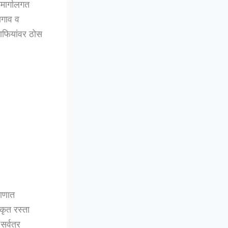
ामार्गालगत
णगाव व
माफियांवर ठोस
माणात
कृत रस्ता
र्वत्र