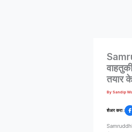
Samru
वाहतुकी
तयार क
By
Sandip W
शेअर करा :
Samruddhi Hi