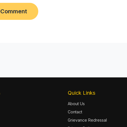
s
Quick Links
About Us
Contact
Grievance Redressal