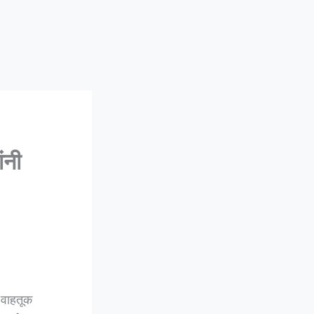
ंनी
 वाहतूक