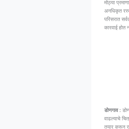
मोठ्या प्रमाण
अनधिकृत रस्त
परिसरात सर्व
कारवाई होत नस
डोणगाव :
डोणग
वाढल्याचे चित
तयार करून रा