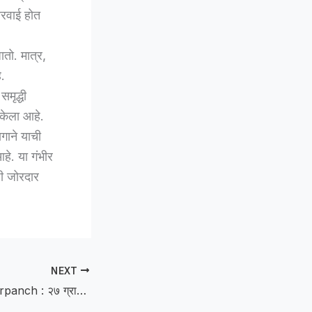
ारवाई होत
तो. मात्र,
े.
मृद्धी
 केला आहे.
ागाने याची
हे. या गंभीर
शी जोरदार
NEXT
election of the Sarpanch : २७ ग्रामपंचायतींमध्ये रंगणार थेट सरपंच निवडीचा रणसंग्राम