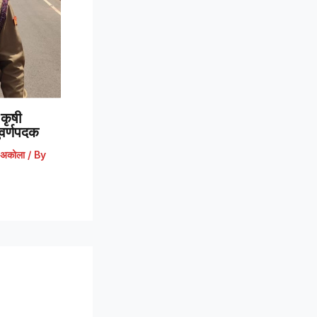
कृषी
 सुवर्णपदक
अकोला
/ By