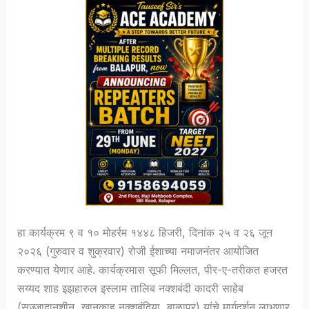
हा कार्यक्रम ९ व १० मोहर्रम १४४८ हिजरी, दिनांक २५ व २६ जून
२०२६ (गुरुवार व शुक्रवार) रोजी ईशाच्या नमाजनंतर आयोजित
करण्यात येणार आहे. कार्यक्रमास सूफी मिल्लत, पीर-ए-तरीकत हजरत
सय्यद शाह इझहारुल इस्लाम तालिब नक्शबंदी कादरी साहेब
(सज्जादानशीन, खानकाह नक्शबंदिया, बाळापूर) यांचे मार्गदर्शन लाभणार