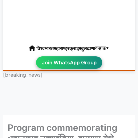
वऱ्हाड▾
विश्व
भारत
महाराष्ट्र
क्राइम
बुलढाणा
Join WhatsApp Group
[breaking_news]
Program commemorating