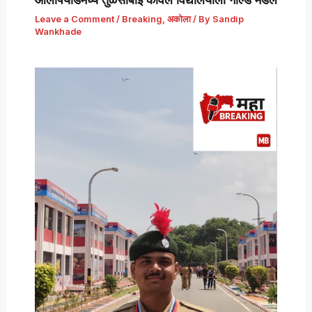
Leave a Comment
/
Breaking
,
अकोला
/ By
Sandip
Wankhade