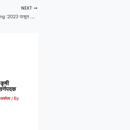
NEXT
Robber Absconding :2023 पासून फरार दरोडेखोर अटकेत; स्थानिक गुन्हे शाखेची मोठी कामगिरी
कृषी
 सुवर्णपदक
अकोला
/ By