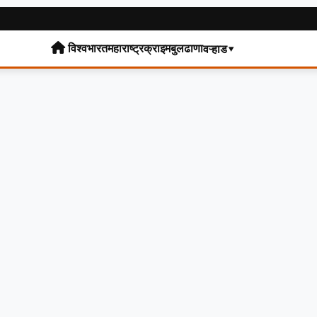
विश्व
भारत
महाराष्ट्र
क्राइम
बुलढाणा
वऱ्हाड▾