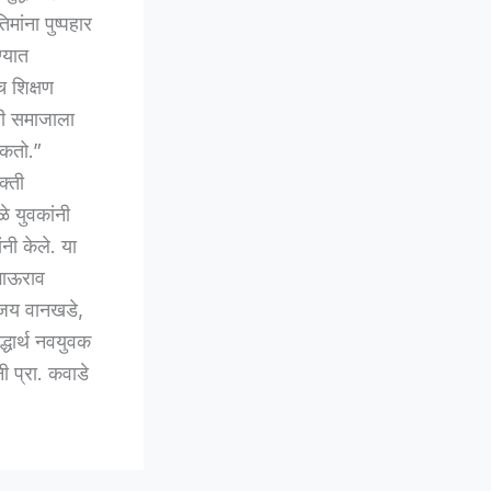
मांना पुष्पहार
ण्यात
च शिक्षण
ती समाजाला
शकतो.”
क्ती
े युवकांनी
नी केले. या
 भाऊराव
ंजय वानखडे,
्धार्थ नवयुवक
नी प्रा. कवाडे