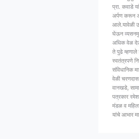
प्रा. कवाडे य
अर्पण करून अभ
आले.यावेळी उप
घेऊन व्यसनमु
अधिक वेळ दे
ते पुढे म्हणा
स्वतंत्रपणे 
संविधानिक मार
वेळी चरणदास इ
वानखडे, सामा
पत्रकार रमेश
मंडळ व महिला 
यांचे आभार मा