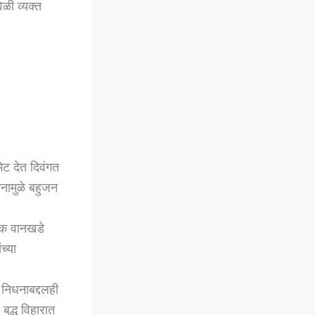
ेळी व्यक्त
भेट देत दिवंगत
िधनामुळे बहुजन
शोक वानखडे
च्या
ा निधनाबद्दलही
बुद्ध विहारात