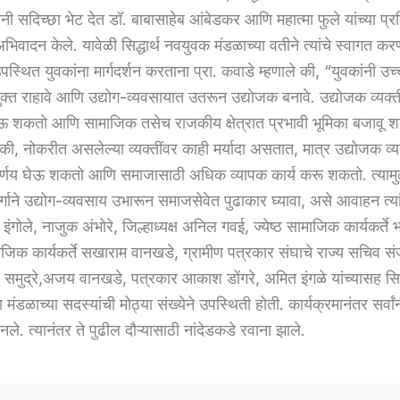
ांनी सदिच्छा भेट देत डॉ. बाबासाहेब आंबेडकर आणि महात्मा फुले यांच्या प्रति
िवादन केले. यावेळी सिद्धार्थ नवयुवक मंडळाच्या वतीने त्यांचे स्वागत कर
स्थित युवकांना मार्गदर्शन करताना प्रा. कवाडे म्हणाले की, “युवकांनी उच्
क्त राहावे आणि उद्योग-व्यवसायात उतरून उद्योजक बनावे. उद्योजक व्यक्
ऊ शकतो आणि सामाजिक तसेच राजकीय क्षेत्रात प्रभावी भूमिका बजावू 
ले की, नोकरीत असलेल्या व्यक्तींवर काही मर्यादा असतात, मात्र उद्योजक व्य
निर्णय घेऊ शकतो आणि समाजासाठी अधिक व्यापक कार्य करू शकतो. त्यामुळ
्गाने उद्योग-व्यवसाय उभारून समाजसेवेत पुढाकार घ्यावा, असे आवाहन त्यां
ंगोले, नाजुक अंभोरे, जिल्हाध्यक्ष अनिल गवई, ज्येष्ठ सामाजिक कार्यकर्ते
जिक कार्यकर्ते सखाराम वानखडे, ग्रामीण पत्रकार संघाचे राज्य सचिव स
 समुद्रे,अजय वानखडे, पत्रकार आकाश डोंगरे, अमित इंगळे यांच्यासह सिद
मंडळाच्या सदस्यांची मोठ्या संख्येने उपस्थिती होती. कार्यक्रमानंतर सर्वां
नले. त्यानंतर ते पुढील दौऱ्यासाठी नांदेडकडे रवाना झाले.