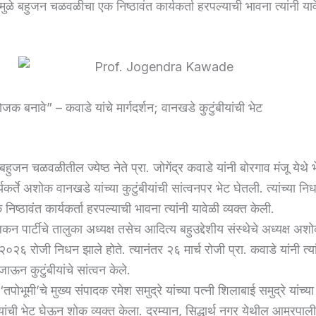
नामुळे बहुजन चळवळीचा एक निष्ठावंत कार्यकर्ता हरपल्याची भावना त्यांनी याव
योजक बनावे” – कवाडे यांचे मार्गदर्शन; वानखडे कुटुंबीयांची भेट
बहुजन चळवळीतील ज्येष्ठ नेते प्रा. जोगेंद्र कवाडे यांनी बोरगाव मंजू येथे 
कर्ते अशोक वानखडे यांच्या कुटुंबीयांची सांत्वनपर भेट घेतली. त्यांच्या न
ष्ठावंत कार्यकर्ता हरपल्याची भावना त्यांनी यावेळी व्यक्त केली.
िकन पार्टीचे तालुका अध्यक्ष तसेच आदित्य बहुउद्देशीय संस्थेचे अध्यक्ष अ
 २०२६ रोजी निधन झाले होते. त्यानंतर २६ मार्च रोजी प्रा. कवाडे यांनी त्यां
ाऊन कुटुंबीयांचे सांत्वन केले.
 ‘तपोभूमी’चे मुख्य संपादक रमेश समुद्रे यांच्या पत्नी शिलाबाई समुद्रे यांच्य
ंबीयांची भेट घेऊन शोक व्यक्त केला. दरम्यान, सिद्धार्थ नगर येथील आम्रपाली 