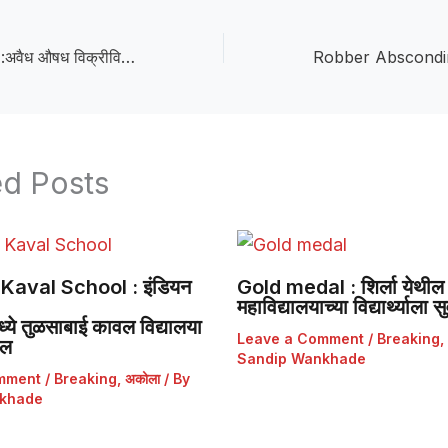
illegal drug sales :अवैध औषध विक्रीविरोधात १६ एप्रिलपासून आमरण उपोषण
ed Posts
Kaval School : इंडियन
Gold medal : शिर्ला येथील 
महाविद्यालयाच्या विद्यार्थ्याला
ये तुळसाबाई कावल विद्यालया
Leave a Comment
/
Breaking
,
डल
Sandip Wankhade
mment
/
Breaking
,
अकोला
/ By
khade