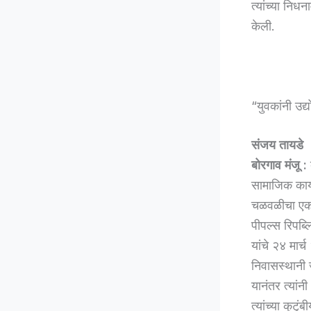
त्यांच्या निध
केली.
“युवकांनी उद्
संजय तायडे
बोरगाव मंजू :
सामाजिक कार्य
चळवळीचा एक नि
पीपल्स रिपब्ल
यांचे २४ मार्च
निवासस्थानी ज
यानंतर त्यांनी
त्यांच्या कुटु