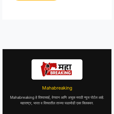
Mahabreaking
Mahabreaking हे विश्वासार्ह, वेगवान आणि अचूक मराठी न्यूज पोर्टल आहे.
महाराष्ट्र, भारत व विश्वातील ताज्या घडामोडी एका क्लिकवर.