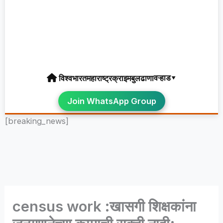
वऱ्हाड▾
विश्व
भारत
महाराष्ट्र
क्राइम
बुलढाणा
Join WhatsApp Group
[breaking_news]
census work :खासगी शिक्षकांना