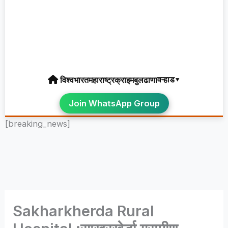
वऱ्हाड▾
विश्व
भारत
महाराष्ट्र
क्राइम
बुलढाणा
Join WhatsApp Group
[breaking_news]
Sakharkherda Rural