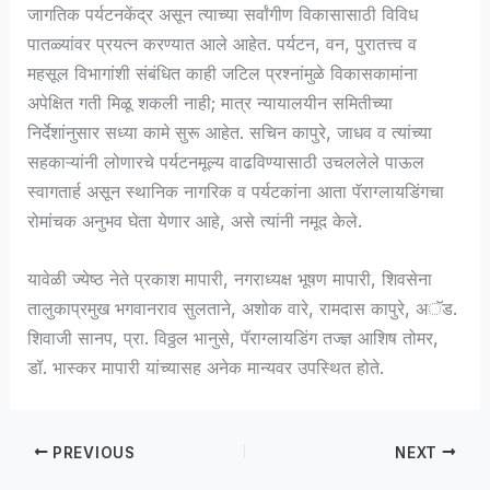
जागतिक पर्यटनकेंद्र असून त्याच्या सर्वांगीण विकासासाठी विविध
पातळ्यांवर प्रयत्न करण्यात आले आहेत. पर्यटन, वन, पुरातत्त्व व
महसूल विभागांशी संबंधित काही जटिल प्रश्नांमुळे विकासकामांना
अपेक्षित गती मिळू शकली नाही; मात्र न्यायालयीन समितीच्या
निर्देशांनुसार सध्या कामे सुरू आहेत. सचिन कापुरे, जाधव व त्यांच्या
सहकाऱ्यांनी लोणारचे पर्यटनमूल्य वाढविण्यासाठी उचललेले पाऊल
स्वागतार्ह असून स्थानिक नागरिक व पर्यटकांना आता पॅराग्लायडिंगचा
रोमांचक अनुभव घेता येणार आहे, असे त्यांनी नमूद केले.
यावेळी ज्येष्ठ नेते प्रकाश मापारी, नगराध्यक्ष भूषण मापारी, शिवसेना
तालुकाप्रमुख भगवानराव सुलताने, अशोक वारे, रामदास कापुरे, अॅड.
शिवाजी सानप, प्रा. विठ्ठल भानुसे, पॅराग्लायडिंग तज्ज्ञ आशिष तोमर,
डॉ. भास्कर मापारी यांच्यासह अनेक मान्यवर उपस्थित होते.
PREVIOUS
NEXT