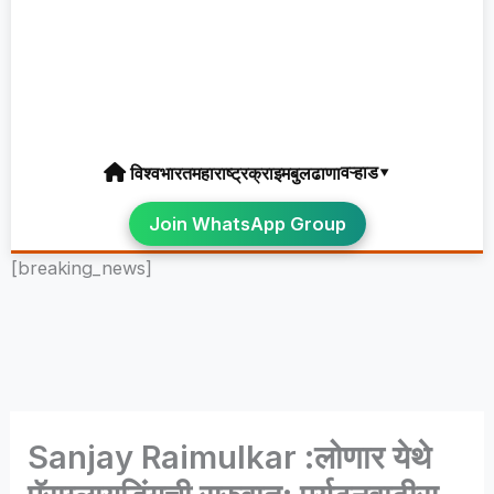
वऱ्हाड▾
विश्व
भारत
महाराष्ट्र
क्राइम
बुलढाणा
Join WhatsApp Group
[breaking_news]
Sanjay Raimulkar :लोणार येथे