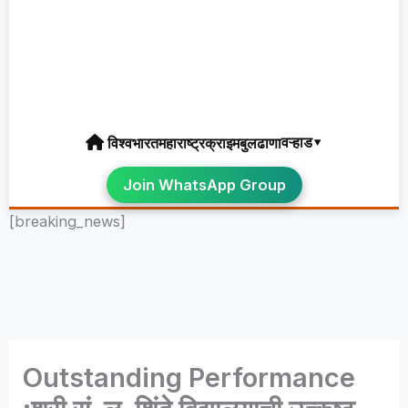
वऱ्हाड▾
विश्व
भारत
महाराष्ट्र
क्राइम
बुलढाणा
Join WhatsApp Group
[breaking_news]
Outstanding Performance