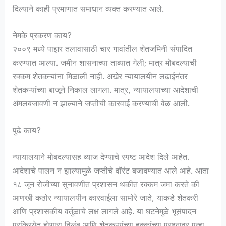
दिल्याने काही प्रमाणात समाधान व्यक्त करण्यात आले.
नेमके प्रकरण काय?
२००९ मध्ये पाझर तलावासाठी चार गावांतील शेतजमिनी संपादित
करण्यात आल्या. जमीन शासनाच्या ताब्यात गेली; मात्र मोबदल्याची
रक्कम शेतकऱ्यांना मिळाली नाही. अखेर न्यायालयीन लढाईनंतर
शेतकऱ्यांच्या बाजूने निकाल लागला. मात्र, न्यायालयाच्या आदेशाची
अंमलबजावणी न झाल्याने जप्तीची कारवाई करण्याची वेळ आली.
पुढे काय?
न्यायालयाने मोबदल्यासह व्याज देण्याचे स्पष्ट आदेश दिले आहेत.
आदेशाचे पालन न झाल्यामुळे जप्तीचे वॉरंट बजावण्यात आले आहे. आता
१८ जून रोजीच्या सुनावणीत प्रशासन थकीत रक्कम जमा करते की
आणखी कठोर न्यायालयीन कारवाईला सामोरे जाते, याकडे शेतकरी
आणि प्रशासकीय वर्तुळाचे लक्ष लागले आहे. या घटनेमुळे भूसंपादन
प्रक्रियेत होणारा विलंब आणि शेतकऱ्यांच्या हक्कांच्या प्रश्नावर पुन्हा