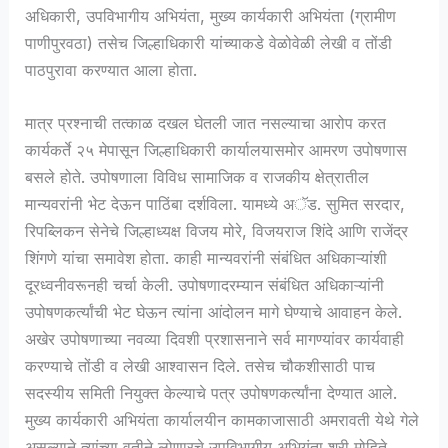
अधिकारी, उपविभागीय अभियंता, मुख्य कार्यकारी अभियंता (ग्रामीण
पाणीपुरवठा) तसेच जिल्हाधिकारी यांच्याकडे वेळोवेळी लेखी व तोंडी
पाठपुरावा करण्यात आला होता.
मात्र प्रश्नाची तत्काळ दखल घेतली जात नसल्याचा आरोप करत
कार्यकर्ते २५ मेपासून जिल्हाधिकारी कार्यालयासमोर आमरण उपोषणास
बसले होते. उपोषणाला विविध सामाजिक व राजकीय क्षेत्रातील
मान्यवरांनी भेट देऊन पाठिंबा दर्शविला. यामध्ये अॅड. सुमित सरदार,
रिपब्लिकन सेनेचे जिल्हाध्यक्ष विजय मोरे, विजयराज शिंदे आणि राजेंद्र
शिंगणे यांचा समावेश होता. काही मान्यवरांनी संबंधित अधिकाऱ्यांशी
दूरध्वनीवरूनही चर्चा केली. उपोषणादरम्यान संबंधित अधिकाऱ्यांनी
उपोषणकर्त्यांची भेट घेऊन त्यांना आंदोलन मागे घेण्याचे आवाहन केले.
अखेर उपोषणाच्या नवव्या दिवशी प्रशासनाने सर्व मागण्यांवर कार्यवाही
करण्याचे तोंडी व लेखी आश्वासन दिले. तसेच चौकशीसाठी पाच
सदस्यीय समिती नियुक्त केल्याचे पत्र उपोषणकर्त्यांना देण्यात आले.
मुख्य कार्यकारी अभियंता कार्यालयीन कामकाजासाठी अमरावती येथे गेले
असल्याने त्यांच्या वतीने लोणारचे उपविभागीय अभियंता श्री मोहिते