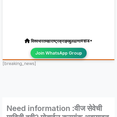
वऱ्हाड▾
विश्व
भारत
महाराष्ट्र
क्राइम
बुलढाणा
Join WhatsApp Group
[breaking_news]
Need information :वीज सेवेची