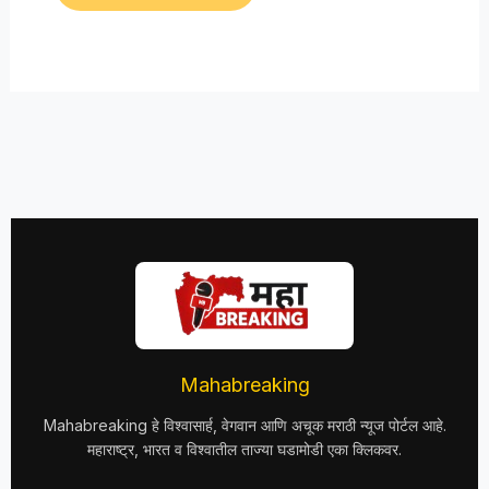
Mahabreaking
Mahabreaking हे विश्वासार्ह, वेगवान आणि अचूक मराठी न्यूज पोर्टल आहे.
महाराष्ट्र, भारत व विश्वातील ताज्या घडामोडी एका क्लिकवर.