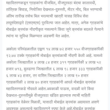
महावितरणकडून ग्राहकांना वीजबिल, वीजपुरवठा बंदचा कालावधी,
तांत्रिक बिघाड, नियोजित देखभाल-दुरुस्ती, मीटर नोंद, बिल भरण्याची
अंतिम तारीख तसेच बिल भरल्याची खात्री यासह विविध सेवा
लघुसंदेशाद्वारे (एसएमएस) पुरविल्या जात आहेत. मात्र, अनेक ग्राहकांचे
मोबाईल क्रमांक नोंदणीकृत नसल्याने किंवा जुने क्रमांक बदलले गेल्याने
त्यांना या सुविधा मिळण्यात अडचणी येत आहेत.
अकोला परिमंडळातील एकूण १४ लाख ७२ हजार ५५० वीजग्राहकांपैकी
९२.७४ टक्के ग्राहकांनी मोबाईल क्रमांकाची नोंदणी केली आहे. यामध्ये
अकोला जिल्ह्यातील ४ लाख ८४ हजार ३११ ग्राहकांपैकी ४ लाख ५२
हजार ७१३, बुलढाणा जिल्ह्यातील ६ लाख ९८ हजार ३३३ ग्राहकांपैकी
६ लाख ४३ हजार, तर वाशिम जिल्ह्यातील २ लाख ९० हजार
ग्राहकांपैकी २ लाख ७० हजार ग्राहकांनी आपले मोबाईल क्रमांक
महावितरणकडे नोंदवले आहेत.अवकाळी पाऊस, वादळी वारे किंवा
देखभाल-दुरुस्तीमुळे वीजपुरवठा खंडित झाल्यास त्याची माहिती
ग्राहकांना वेळेवर मिळावी, यासाठी मोबाईल क्रमांक अद्ययावत असणे
आवश्यक असल्याचे महावितरणने स्पष्ट केले आहे.मोबाईल क्रमांक